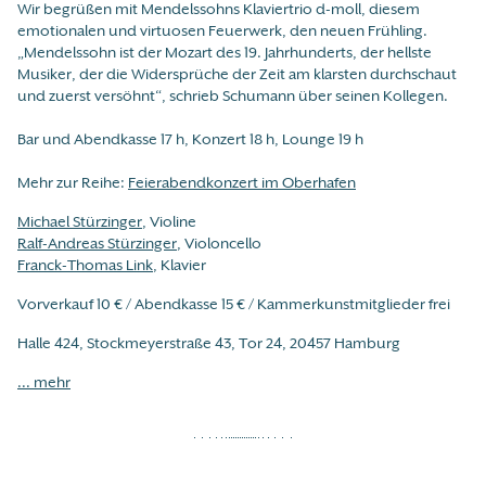
Wir begrüßen mit Mendelssohns Klaviertrio d-moll, diesem
emotionalen und virtuosen Feuerwerk, den neuen Frühling.
„Mendelssohn ist der Mozart des 19. Jahrhunderts, der hellste
Musiker, der die Widersprüche der Zeit am klarsten durchschaut
und zuerst versöhnt“, schrieb Schumann über seinen Kollegen.
Bar und Abendkasse 17 h, Konzert 18 h, Lounge 19 h
Mehr zur Reihe:
Feierabendkonzert im Oberhafen
Michael Stürzinger
, Violine
Ralf-Andreas Stürzinger
, Violoncello
Franck-Thomas Link
, Klavier
Vorverkauf 10 € / Abendkasse 15 € / Kammerkunstmitglieder frei
Halle 424, Stockmeyerstraße 43, Tor 24, 20457 Hamburg
... mehr