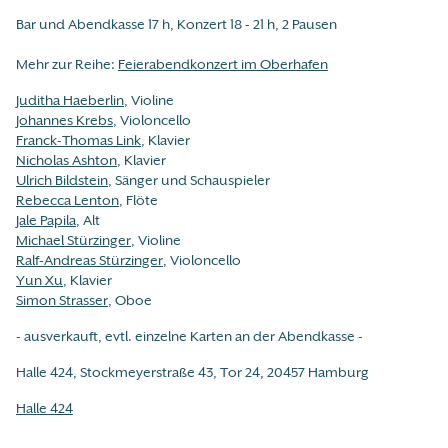
Bar und Abendkasse 17 h, Konzert 18 - 21 h, 2 Pausen
Mehr zur Reihe:
Feierabendkonzert im Oberhafen
Juditha Haeberlin
, Violine
Johannes Krebs
, Violoncello
Franck-Thomas Link
, Klavier
Nicholas Ashton
, Klavier
Ulrich Bildstein
, Sänger und Schauspieler
Rebecca Lenton
, Flöte
Jale Papila
, Alt
Michael Stürzinger
, Violine
Ralf-Andreas Stürzinger
, Violoncello
Yun Xu
, Klavier
Simon Strasser
, Oboe
- ausverkauft, evtl. einzelne Karten an der Abendkasse -
Halle 424, Stockmeyerstraße 43, Tor 24, 20457 Hamburg
Halle 424