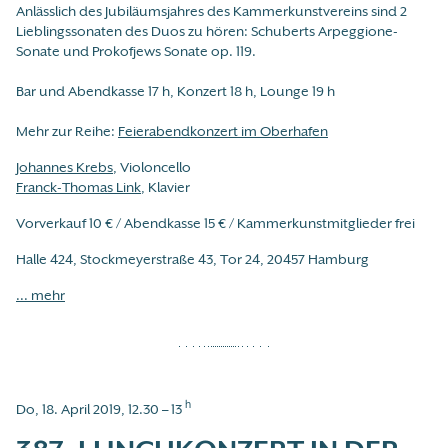
Anlässlich des Jubiläumsjahres des Kammerkunstvereins sind 2
Lieblingssonaten des Duos zu hören: Schuberts Arpeggione-
Sonate und Prokofjews Sonate op. 119.
Bar und Abendkasse 17 h, Konzert 18 h, Lounge 19 h
Mehr zur Reihe:
Feierabendkonzert im Oberhafen
Johannes Krebs
, Violoncello
Franck-Thomas Link
, Klavier
Vorverkauf 10 € / Abendkasse 15 € / Kammerkunstmitglieder frei
Halle 424, Stockmeyerstraße 43, Tor 24, 20457 Hamburg
... mehr
h
Do, 18. April 2019, 12.30 – 13