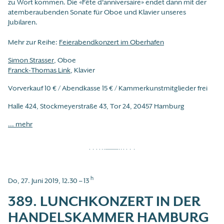
zu Wort kommen. Die «Fête d'anniversaire» endet dann mit der
atemberaubenden Sonate für Oboe und Klavier unseres
Jubilaren.
Mehr zur Reihe:
Feierabendkonzert im Oberhafen
Simon Strasser
, Oboe
Franck-Thomas Link
, Klavier
Vorverkauf 10 € / Abendkasse 15 € / Kammerkunstmitglieder frei
Halle 424, Stockmeyerstraße 43, Tor 24, 20457 Hamburg
... mehr
h
Do, 27. Juni 2019, 12.30 – 13
389. LUNCHKONZERT IN DER
HANDELSKAMMER HAMBURG