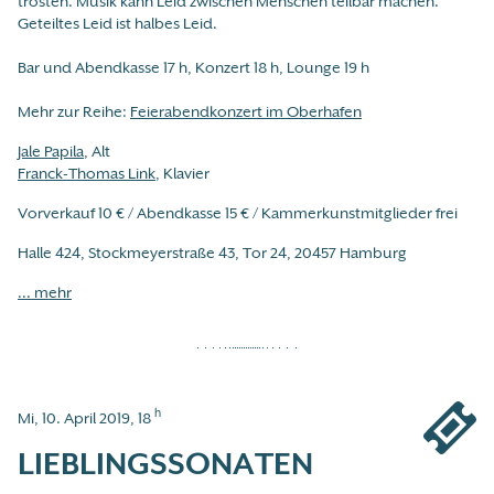
trösten. Musik kann Leid zwischen Menschen teilbar machen.
Geteiltes Leid ist halbes Leid.
Bar und Abendkasse 17 h, Konzert 18 h, Lounge 19 h
Mehr zur Reihe:
Feierabendkonzert im Oberhafen
Jale Papila
, Alt
Franck-Thomas Link
, Klavier
Vorverkauf 10 € / Abendkasse 15 € / Kammerkunstmitglieder frei
Halle 424, Stockmeyerstraße 43, Tor 24, 20457 Hamburg
... mehr
h
Mi, 10. April 2019, 18
LIEBLINGSSONATEN