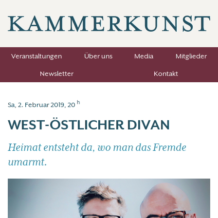
Veranstaltungen
Über uns
Media
Mitglieder
Newsletter
Kontakt
h
Sa, 2. Februar 2019, 20
WEST-ÖSTLICHER DIVAN
Heimat entsteht da, wo man das Fremde
umarmt.