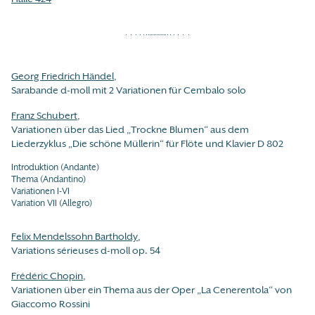
Georg Friedrich Händel
,
Sarabande d-moll mit 2 Variationen für Cembalo solo
Franz Schubert
,
Variationen über das Lied „Trockne Blumen“ aus dem
Liederzyklus „Die schöne Müllerin“ für Flöte und Klavier D 802
Introduktion (Andante)
Thema (Andantino)
Variationen I-VI
Variation VII (Allegro)
Felix Mendelssohn Bartholdy
,
Variations sérieuses d-moll op. 54
Frédéric Chopin
,
Variationen über ein Thema aus der Oper „La Cenerentola“ von
Giaccomo Rossini