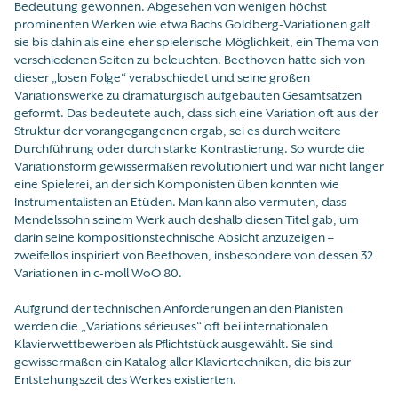
Bedeutung gewonnen. Abgesehen von wenigen höchst
prominenten Werken wie etwa Bachs Goldberg-Variationen galt
sie bis dahin als eine eher spielerische Möglichkeit, ein Thema von
verschiedenen Seiten zu beleuchten. Beethoven hatte sich von
dieser „losen Folge“ verabschiedet und seine großen
Variationswerke zu dramaturgisch aufgebauten Gesamtsätzen
geformt. Das bedeutete auch, dass sich eine Variation oft aus der
Struktur der vorangegangenen ergab, sei es durch weitere
Durchführung oder durch starke Kontrastierung. So wurde die
Variationsform gewissermaßen revolutioniert und war nicht länger
eine Spielerei, an der sich Komponisten üben konnten wie
Instrumentalisten an Etüden. Man kann also vermuten, dass
Mendelssohn seinem Werk auch deshalb diesen Titel gab, um
darin seine kompositionstechnische Absicht anzuzeigen –
zweifellos inspiriert von Beethoven, insbesondere von dessen 32
Variationen in c-moll WoO 80.
Aufgrund der technischen Anforderungen an den Pianisten
werden die „Variations sérieuses“ oft bei internationalen
Klavierwettbewerben als Pflichtstück ausgewählt. Sie sind
gewissermaßen ein Katalog aller Klaviertechniken, die bis zur
Entstehungszeit des Werkes existierten.