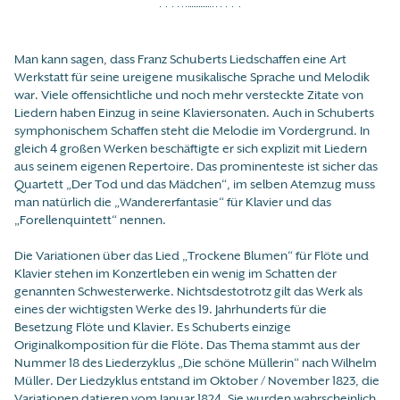
Man kann sagen, dass Franz Schuberts Liedschaffen eine Art
Werkstatt für seine ureigene musikalische Sprache und Melodik
war. Viele offensichtliche und noch mehr versteckte Zitate von
Liedern haben Einzug in seine Klaviersonaten. Auch in Schuberts
symphonischem Schaffen steht die Melodie im Vordergrund. In
gleich 4 großen Werken beschäftigte er sich explizit mit Liedern
aus seinem eigenen Repertoire. Das prominenteste ist sicher das
Quartett „Der Tod und das Mädchen“, im selben Atemzug muss
man natürlich die „Wandererfantasie“ für Klavier und das
„Forellenquintett“ nennen.
Die Variationen über das Lied „Trockene Blumen“ für Flöte und
Klavier stehen im Konzertleben ein wenig im Schatten der
genannten Schwesterwerke. Nichtsdestotrotz gilt das Werk als
eines der wichtigsten Werke des 19. Jahrhunderts für die
Besetzung Flöte und Klavier. Es Schuberts einzige
Originalkomposition für die Flöte. Das Thema stammt aus der
Nummer 18 des Liederzyklus „Die schöne Müllerin“ nach Wilhelm
Müller. Der Liedzyklus entstand im Oktober / November 1823, die
Variationen datieren vom Januar 1824. Sie wurden wahrscheinlich