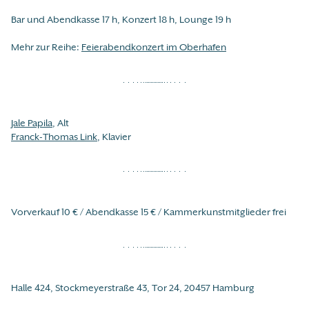
Bar und Abendkasse 17 h, Konzert 18 h, Lounge 19 h
Mehr zur Reihe:
Feierabendkonzert im Oberhafen
Jale Papila
, Alt
Franck-Thomas Link
, Klavier
Vorverkauf 10 € / Abendkasse 15 € / Kammerkunstmitglieder frei
Halle 424, Stockmeyerstraße 43, Tor 24, 20457 Hamburg