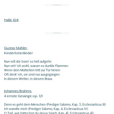
Halle 424
Gustav Mahler
,
Kindertotenlieder
Nun will die Sonn' so hell aufgehn
Nun seh' ich wohl, warum so dunkle Flammen
Wenn dein Mütterlein tritt zur Tür herein
Oft denk' ich, sie sind nur ausgegangen
In diesem Wetter, in diesem Braus
Johannes Brahms
,
4 ernste Gesänge op. 121
Denn es geht dem Menschen (Prediger Salomo, Kap. 3, Ecclesiasticus III)
Ich wandte mich (Prediger Salomo, Kap. 4, Ecclesiasticus IV)
O Tod, wie bitter bist du (Jesus Sirach, Kap. 41, Ecclesiasticus 41)