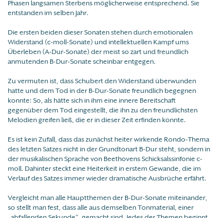
Phasen langsamen Sterbens möglicherweise entsprechend. Sie
entstanden im selben Jahr.
Die ersten beiden dieser Sonaten stehen durch emotionalen
Widerstand (c-moll-Sonate) und intellektuellen Kampf ums
Überleben (A-Dur-Sonate) der meist so zart und freundlich
anmutenden B-Dur-Sonate scheinbar entgegen.
Zu vermuten ist, dass Schubert den Widerstand überwunden
hatte und dem Tod in der B-Dur-Sonate freundlich begegnen
konnte: So, als hätte sich in ihm eine innere Bereitschaft
gegenüber dem Tod eingestellt, die ihn zu den freundlichsten
Melodien greifen ließ, die er in dieser Zeit erfinden konnte.
Es ist kein Zufall, dass das zunächst heiter wirkende Rondo-Thema
des letzten Satzes nicht in der Grundtonart B-Dur steht, sondern in
der musikalischen Sprache von Beethovens Schicksalssinfonie c-
moll. Dahinter steckt eine Heiterkeit in erstem Gewande, die im
Verlauf des Satzes immer wieder dramatische Ausbrüche erfährt.
Vergleicht man alle Hauptthemen der B-Dur-Sonate miteinander,
so stellt man fest, dass alle aus demselben Tonmaterial, einer
„abfallenden Sekunde“, gemacht sind. Jedes der Themen beginnt