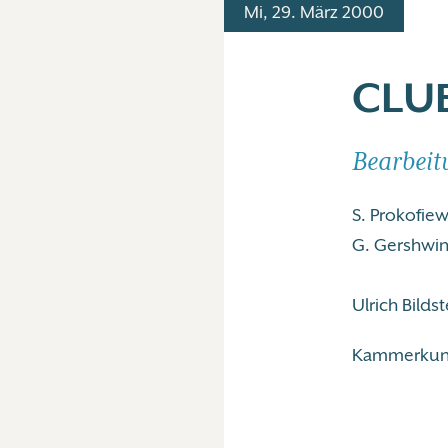
Mi, 29. März 2000
CLU
Bearbeit
S. Prokofiew
G. Gershwin
Ulrich Bilds
Kammerkunst