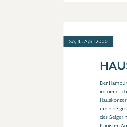
So, 16. April 2000
HAU
Der Hamburg
immer noch 
Hauskonzert
um eine gro
der Geigeri
Pianisten A