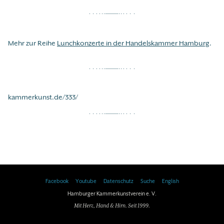
Mehr zur Reihe
Lunchkonzerte in der Handelskammer Hamburg
.
kammerkunst.de/333/
Facebook
Youtube
Datenschutz
Suche
English
Hamburger Kammerkunstverein e. V.
Mit Herz, Hand & Hirn. Seit 1999.