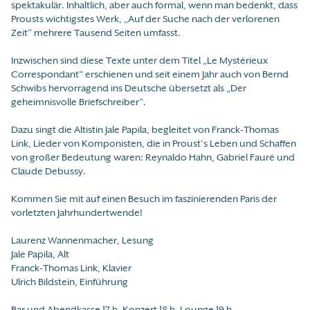
spektakulär. Inhaltlich, aber auch formal, wenn man bedenkt, dass
Prousts wichtigstes Werk, „Auf der Suche nach der verlorenen
Zeit“ mehrere Tausend Seiten umfasst.
Inzwischen sind diese Texte unter dem Titel „Le Mystérieux
Correspondant“ erschienen und seit einem Jahr auch von Bernd
Schwibs hervorragend ins Deutsche übersetzt als „Der
geheimnisvolle Briefschreiber“.
Dazu singt die Altistin Jale Papila, begleitet von Franck-Thomas
Link, Lieder von Komponisten, die in Proust‘s Leben und Schaffen
von großer Bedeutung waren: Reynaldo Hahn, Gabriel Fauré und
Claude Debussy.
Kommen Sie mit auf einen Besuch im faszinierenden Paris der
vorletzten Jahrhundertwende!
Laurenz Wannenmacher, Lesung
Jale Papila, Alt
Franck-Thomas Link, Klavier
Ulrich Bildstein, Einführung
Bar und Abendkasse 17 h, Konzert 18 h, Lounge 19 h