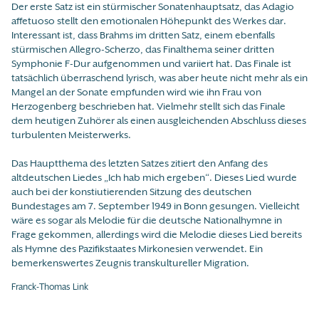
Der erste Satz ist ein stürmischer Sonatenhauptsatz, das Adagio
affetuoso stellt den emotionalen Höhepunkt des Werkes dar.
Interessant ist, dass Brahms im dritten Satz, einem ebenfalls
stürmischen Allegro-Scherzo, das Finalthema seiner dritten
Symphonie F-Dur aufgenommen und variiert hat. Das Finale ist
tatsächlich überraschend lyrisch, was aber heute nicht mehr als ein
Mangel an der Sonate empfunden wird wie ihn Frau von
Herzogenberg beschrieben hat. Vielmehr stellt sich das Finale
dem heutigen Zuhörer als einen ausgleichenden Abschluss dieses
turbulenten Meisterwerks.
Das Hauptthema des letzten Satzes zitiert den Anfang des
altdeutschen Liedes „Ich hab mich ergeben“. Dieses Lied wurde
auch bei der konstiutierenden Sitzung des deutschen
Bundestages am 7. September 1949 in Bonn gesungen. Vielleicht
wäre es sogar als Melodie für die deutsche Nationalhymne in
Frage gekommen, allerdings wird die Melodie dieses Lied bereits
als Hymne des Pazifikstaates Mirkonesien verwendet. Ein
bemerkenswertes Zeugnis transkultureller Migration.
Franck-Thomas Link