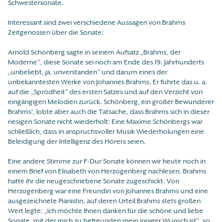
Schwestersonate.
Interessant sind zwei verschiedene Aussagen von Brahms
Zeitgenossen über die Sonate:
Arnold Schönberg sagte in seinem Aufsatz „Brahms, der
Moderne“, diese Sonate sei noch am Ende des 19. Jahrhunderts
„unbeliebt, ja, unverstanden“ und darum eines der
unbekanntesten Werke von Johannes Brahms. Er führte das u. a.
auf die „Sprödheit“ des ersten Satzes und auf den Verzicht von
eingängigen Melodien zurück. Schönberg, ein großer Bewunderer
Brahms', lobte aber auch die Tatsache, dass Brahms sich in dieser
riesigen Sonate nicht wiederholt: Eine Maxime Schönbergs war
schließlich, dass in anspruchsvoller Musik Wiederholungen eine
Beleidigung der Intelligenz des Hörers seien.
Eine andere Stimme zur F-Dur Sonate können wir heute noch in
einem Brief von Elisabeth von Herzogenberg nachlesen. Brahms
hatte ihr die neugeschriebene Sonate zugeschickt. Von
Herzogenberg war eine Freundin von Johannes Brahms und eine
ausgezeichnete Pianistin, auf deren Urteil Brahms stets großen
Wert legte: „Ich möchte Ihnen danken für die schöne und liebe
Sonate, mit der mich zu befreunden mein inniger Wunsch ist“, so