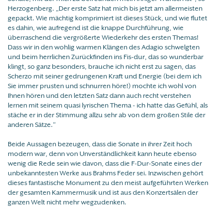
Herzogenberg. „Der erste Satz hat mich bis jetzt am allermeisten
gepackt. Wie mächtig komprimiert ist dieses Stück, und wie flutet
es dahin, wie aufregend ist die knappe Durchführung, wie
überraschend die vergrößerte Wiederkehr des ersten Themas!
Dass wir in den wohlig warmen Klängen des Adagio schwelgten
und beim herrlichen Zurückfinden ins Fis-dur, das so wunderbar
klingt, so ganz besonders, brauche ich nicht erst zu sagen, das
Scherzo mit seiner gedrungenen Kraft und Energie (bei dem ich
Sie immer prusten und schnurren höre!) mochte ich wohl von
Ihnen hören und den letzten Satz dann auch recht verstehen
lernen mit seinem quasi lyrischen Thema - ich hatte das Gefühl, als
stäche er in der Stimmung allzu sehr ab von dem großen Stile der
anderen Sätze.“
Beide Aussagen bezeugen, dass die Sonate in ihrer Zeit hoch
modern war, denn von Unverständlichkeit kann heute ebenso
wenig die Rede sein wie davon, dass die F-Dur-Sonate eines der
unbekanntesten Werke aus Brahms Feder sei. Inzwischen gehört
dieses fantastische Monument zu den meist aufgeführten Werken
der gesamten Kammermusik und ist aus den Konzertsälen der
ganzen Welt nicht mehr wegzudenken.