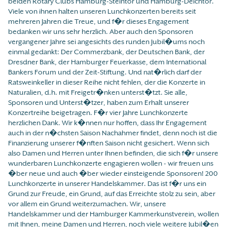
beiden Rotary Clubs Hamburg-Steintor und Hamburg-Deichtor.
Viele von ihnen halten unseren Lunchkonzerten bereits seit
mehreren Jahren die Treue, und f�r dieses Engagement
bedanken wir uns sehr herzlich. Aber auch den Sponsoren
vergangener Jahre sei angesichts des runden Jubil�ums noch
einmal gedankt: Der Commerzbank, der Deutschen Bank, der
Dresdner Bank, der Hamburger Feuerkasse, dem International
Bankers Forum und der Zeit-Stiftung. Und nat�rlich darf der
Ratsweinkeller in dieser Reihe nicht fehlen, der die Konzerte in
Naturalien, d.h. mit Freigetr�nken unterst�tzt. Sie alle,
Sponsoren und Unterst�tzer, haben zum Erhalt unserer
Konzertreihe beigetragen. F�r vier Jahre Lunchkonzerte
herzlichen Dank. Wir k�nnen nur hoffen, dass Ihr Engagement
auch in der n�chsten Saison Nachahmer findet, denn noch ist die
Finanzierung unserer f�nften Saison nicht gesichert. Wenn sich
also Damen und Herren unter Ihnen befinden, die sich f�r unsere
wunderbaren Lunchkonzerte engagieren wollen - wir freuen uns
�ber neue und auch �ber wieder einsteigende Sponsoren! 200
Lunchkonzerte in unserer Handelskammer. Das ist f�r uns ein
Grund zur Freude, ein Grund, auf das Erreichte stolz zu sein, aber
vor allem ein Grund weiterzumachen. Wir, unsere
Handelskammer und der Hamburger Kammerkunstverein, wollen
mit Ihnen, meine Damen und Herren, noch viele weitere Jubil�en