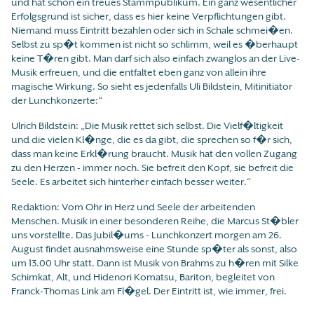
und hat schon ein treues Stammpublikum. Ein ganz wesentlicher
Erfolgsgrund ist sicher, dass es hier keine Verpflichtungen gibt.
Niemand muss Eintritt bezahlen oder sich in Schale schmei�en.
Selbst zu sp�t kommen ist nicht so schlimm, weil es �berhaupt
keine T�ren gibt. Man darf sich also einfach zwanglos an der Live-
Musik erfreuen, und die entfaltet eben ganz von allein ihre
magische Wirkung. So sieht es jedenfalls Uli Bildstein, Mitinitiator
der Lunchkonzerte:“
Ulrich Bildstein: „Die Musik rettet sich selbst. Die Vielf�ltigkeit
und die vielen Kl�nge, die es da gibt, die sprechen so f�r sich,
dass man keine Erkl�rung braucht. Musik hat den vollen Zugang
zu den Herzen - immer noch. Sie befreit den Kopf, sie befreit die
Seele. Es arbeitet sich hinterher einfach besser weiter.“
Redaktion: Vom Ohr in Herz und Seele der arbeitenden
Menschen. Musik in einer besonderen Reihe, die Marcus St�bler
uns vorstellte. Das Jubil�ums - Lunchkonzert morgen am 26.
August findet ausnahmsweise eine Stunde sp�ter als sonst, also
um 13.00 Uhr statt. Dann ist Musik von Brahms zu h�ren mit Silke
Schimkat, Alt, und Hidenori Komatsu, Bariton, begleitet von
Franck-Thomas Link am Fl�gel. Der Eintritt ist, wie immer, frei.