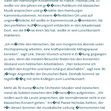
Vater der Hamburger Konzertreihe ist Franck-Thomas Link. Er
wollte vor drei Jahren ein gr��eres Publikum mit klassischer
Musik ansprechen und gr�ndete den Hamburger
Kammerkunstverein. An einem �ffentlichen Ort und auf
ungew�hnliche Art wollte er Kammermusik pr�sentieren. Als
den perfekten Auff�hrungsort entdeckte er den Arkadensaal.
Dort, wo die B�rse ihren Sitz hat, wollte er sein Lunchkonzert
etablieren.
„Ich m�chte den Menschen, die von morgens bis abends unter
Hochspannung arbeiten, eine kraftspendende Mittagspause
bereiten“, sagt Link. Dieser Wunsch scheint in Er�llung gegangen
zu sein, denn die meisten Besucher finden bei den Konzerten
Abstand vom hektischen Arbeitsleben. „Hier bekomme ich
endlich den Kopf frei und kann total gut abschalten“, sagt eine 36-
j�hrige Angestellte der Deutschen Bank. Deshalb komme sie
regelm��ig mit zehn Kollegen zum Lunchkonzert.
Mehr als 30 europ�ische Orchester-Musiker sind inzwischen
meist als Solisten zwischen den B�rsens�len aufgetreten. „Wir
wollen auch die Leute ansprechen, die normalerweise nicht in ein
klassisches Konzert gehen,“ erz�hlt Pianist Nicholas Ashton, der
f�r diesen Sommer die musikalische Leitung �bernommen hat