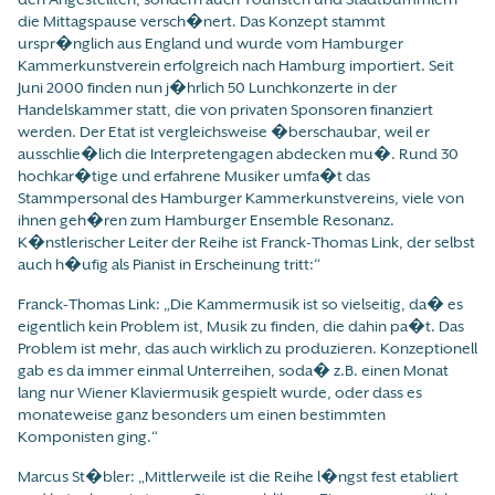
die Mittagspause versch�nert. Das Konzept stammt
urspr�nglich aus England und wurde vom Hamburger
Kammerkunstverein erfolgreich nach Hamburg importiert. Seit
Juni 2000 finden nun j�hrlich 50 Lunchkonzerte in der
Handelskammer statt, die von privaten Sponsoren finanziert
werden. Der Etat ist vergleichsweise �berschaubar, weil er
ausschlie�lich die Interpretengagen abdecken mu�. Rund 30
hochkar�tige und erfahrene Musiker umfa�t das
Stammpersonal des Hamburger Kammerkunstvereins, viele von
ihnen geh�ren zum Hamburger Ensemble Resonanz.
K�nstlerischer Leiter der Reihe ist Franck-Thomas Link, der selbst
auch h�ufig als Pianist in Erscheinung tritt:“
Franck-Thomas Link: „Die Kammermusik ist so vielseitig, da� es
eigentlich kein Problem ist, Musik zu finden, die dahin pa�t. Das
Problem ist mehr, das auch wirklich zu produzieren. Konzeptionell
gab es da immer einmal Unterreihen, soda� z.B. einen Monat
lang nur Wiener Klaviermusik gespielt wurde, oder dass es
monateweise ganz besonders um einen bestimmten
Komponisten ging.“
Marcus St�bler: „Mittlerweile ist die Reihe l�ngst fest etabliert