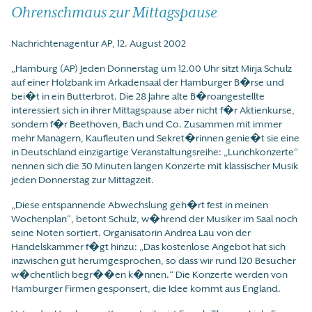
Ohrenschmaus zur Mittagspause
Nachrichtenagentur AP, 12. August 2002
„Hamburg (AP) Jeden Donnerstag um 12.00 Uhr sitzt Mirja Schulz
auf einer Holzbank im Arkadensaal der Hamburger B�rse und
bei�t in ein Butterbrot. Die 28 Jahre alte B�roangestellte
interessiert sich in ihrer Mittagspause aber nicht f�r Aktienkurse,
sondern f�r Beethoven, Bach und Co. Zusammen mit immer
mehr Managern, Kaufleuten und Sekret�rinnen genie�t sie eine
in Deutschland einzigartige Veranstaltungsreihe: „Lunchkonzerte“
nennen sich die 30 Minuten langen Konzerte mit klassischer Musik
jeden Donnerstag zur Mittagzeit.
„Diese entspannende Abwechslung geh�rt fest in meinen
Wochenplan“, betont Schulz, w�hrend der Musiker im Saal noch
seine Noten sortiert. Organisatorin Andrea Lau von der
Handelskammer f�gt hinzu: „Das kostenlose Angebot hat sich
inzwischen gut herumgesprochen, so dass wir rund 120 Besucher
w�chentlich begr��en k�nnen.“ Die Konzerte werden von
Hamburger Firmen gesponsert, die Idee kommt aus England.