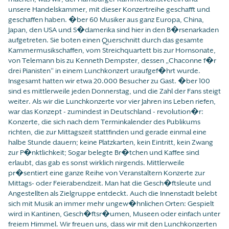
unsere Handelskammer, mit dieser Konzertreihe geschafft und
geschaffen haben. �ber 60 Musiker aus ganz Europa, China,
Japan, den USA und S�damerika sind hier in den B�rsenarkaden
aufgetreten. Sie boten einen Querschnitt durch das gesamte
Kammermusikschaffen, vom Streichquartett bis zur Hornsonate,
von Telemann bis zu Kenneth Dempster, dessen „Chaconne f�r
drei Pianisten“ in einem Lunchkonzert uraufgef�hrt wurde.
Insgesamt hatten wir etwa 20.000 Besucher zu Gast. �ber 100
sind es mittlerweile jeden Donnerstag, und die Zahl der Fans steigt
weiter. Als wir die Lunchkonzerte vor vier Jahren ins Leben riefen,
war das Konzept - zumindest in Deutschland - revolution�r:
Konzerte, die sich nach dem Terminkalender des Publikums
richten, die zur Mittagszeit stattfinden und gerade einmal eine
halbe Stunde dauern; keine Platzkarten, kein Eintritt, kein Zwang
zur P�nktlichkeit; Sogar belegte Br�tchen und Kaffee sind
erlaubt, das gab es sonst wirklich nirgends. Mittlerweile
pr�sentiert eine ganze Reihe von Veranstaltern Konzerte zur
Mittags- oder Feierabendzeit. Man hat die Gesch�ftsleute und
Angestellten als Zielgruppe entdeckt. Auch die Innenstadt belebt
sich mit Musik an immer mehr ungew�hnlichen Orten: Gespielt
wird in Kantinen, Gesch�ftsr�umen, Museen oder einfach unter
freiem Himmel. Wir freuen uns, dass wir mit den Lunchkonzerten