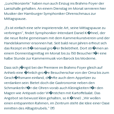
„Lunchkonzerte“ haben nun auch Einzug ins Brahms-Foyer der
Laeiszhalle gehalten. An einem Dienstag im Monat servieren hier
Musiker der Hamburger Symphoniker Ohrenschmaus zur
Mittagspause.
„Es ist einfach eine sehr inspirierende Art, seine Mittagspause zu
verbringen“, findet Symphoniker-Intendant Daniel K�hnel, der
die neue Reihe gemeinsam mit dem Kammerkunstverein und der
Handelskammer ersonnen hat. Seit bald neun Jahren erfreut sich
das Rezept im B�rsensaal gro�er Beliebtheit. Dort str�men an
einem Donnerstagmittag im Monat bis zu 150 Besucher f�r eine
halbe Stunde zur Kammermusik von Barock bis Moderne.
Dass sich j�ngst bei der Premiere im Brahms-Foyer gleich auf
Anhieb eine �hnlich gro�e Besucherschar von der Oma bis zum
Gesch�ftsmann einfand, d�rfte auch dem Appetizer zu
verdanken sein: Bietet doch die Gastronomie neben den
Schmankerln f�r die Ohren vorab auch Kleinigkeiten f�r den
Magen wie Antipasti oder W�rstchen mit Kartoffelsalat. Das
Angebot sei bewusst klein gehalten, so K�hnel: „Wir wollen
einen entspannten Rahmen, im Zentrum steht die Idee einer Oase
inmitten des Alltagstrubels.“ (ff)