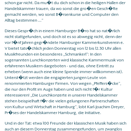
schon gar nicht. Da mu�t du dich schon in die heiligen Hallen der
Handelskammer trauen, da wo sonst die gro�en Gesch�fte
gemacht werden, wo sonst B�rsenkurse und Computer den
Alltag bestimmen ...“
Dieses Gespr�ch in einem Hamburger B�ro hat so nat�rlich
nicht stattgefunden, und doch ist es so abwegig nicht, denn der
vor f�nf Jahren gegr�ndete Hamburger Kammerkunstverein e.
V bietet tats�chlich jeden Donnerstag von 12 bis 12.30 Uhr allen
Musikfreunden ein besonderes „Schmankerl“: In den
sogenannten Lunchkonzerten wird klassische Kammermusik von
erfahrenen Musikern dargeboten - und das, ohne Eintritt zu
erheben (wenn auch eine kleine Spende immer willkommen ist).
Unterst�tzt werden die engagierten jungen Leute von
renommierten Hamburger Firmen. Von wegen „Pfeffers�cke“,
die nur den Profit im Auge haben und sich nicht f�r Kultur
interessieren! „Die Lunchkonzerte in unserer Handelskammer
stehen beispielhaft f�r die vielen gelungenen Partnerschaften
von Kultur und Wirtschaft in Hamburg“, lobt Karl-Joachim Dreyer,
Pr�ses der Handelskammer Hamburg, die Initiative.
Und in der Tat: etwa 100 Freunde der klassischen Musik haben sich
auch an diesem Donnerstag zusammengefunden, um zwanglos