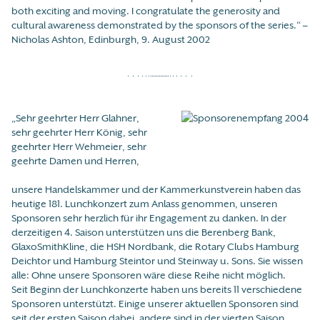
both exciting and moving. I congratulate the generosity and
cultural awareness demonstrated by the sponsors of the series.“ –
Nicholas Ashton, Edinburgh, 9. August 2002
„Sehr geehrter Herr Glahner,
sehr geehrter Herr König, sehr
geehrter Herr Wehmeier, sehr
geehrte Damen und Herren,
unsere Handelskammer und der Kammerkunstverein haben das
heutige 181. Lunchkonzert zum Anlass genommen, unseren
Sponsoren sehr herzlich für ihr Engagement zu danken. In der
derzeitigen 4. Saison unterstützen uns die Berenberg Bank,
GlaxoSmithKline, die HSH Nordbank, die Rotary Clubs Hamburg
Deichtor und Hamburg Steintor und Steinway u. Sons. Sie wissen
alle: Ohne unsere Sponsoren wäre diese Reihe nicht möglich.
Seit Beginn der Lunchkonzerte haben uns bereits 11 verschiedene
Sponsoren unterstützt. Einige unserer aktuellen Sponsoren sind
seit der ersten Saison dabei, andere sind in der vierten Saison