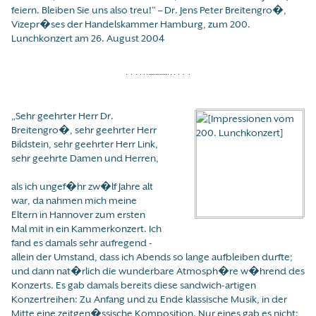
feiern. Bleiben Sie uns also treu!“ – Dr. Jens Peter Breitengro�,
Vizepr�ses der Handelskammer Hamburg, zum 200.
Lunchkonzert am 26. August 2004
„Sehr geehrter Herr Dr.
Breitengro�, sehr geehrter Herr
Bildstein, sehr geehrter Herr Link,
sehr geehrte Damen und Herren,
als ich ungef�hr zw�lf Jahre alt
war, da nahmen mich meine
Eltern in Hannover zum ersten
Mal mit in ein Kammerkonzert. Ich
fand es damals sehr aufregend -
allein der Umstand, dass ich Abends so lange aufbleiben durfte;
und dann nat�rlich die wunderbare Atmosph�re w�hrend des
Konzerts. Es gab damals bereits diese sandwich-artigen
Konzertreihen: Zu Anfang und zu Ende klassische Musik, in der
Mitte eine zeitgen�ssische Komposition. Nur eines gab es nicht: