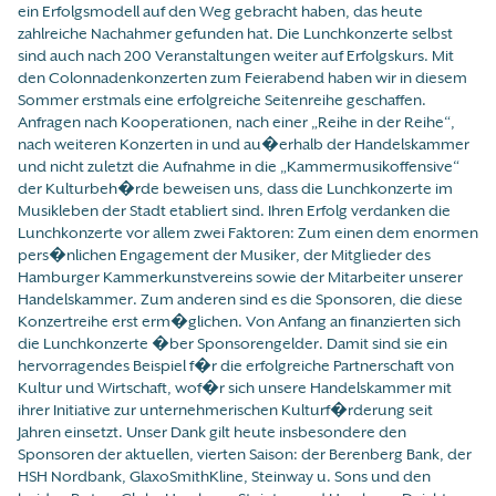
ein Erfolgsmodell auf den Weg gebracht haben, das heute
zahlreiche Nachahmer gefunden hat. Die Lunchkonzerte selbst
sind auch nach 200 Veranstaltungen weiter auf Erfolgskurs. Mit
den Colonnadenkonzerten zum Feierabend haben wir in diesem
Sommer erstmals eine erfolgreiche Seitenreihe geschaffen.
Anfragen nach Kooperationen, nach einer „Reihe in der Reihe“,
nach weiteren Konzerten in und au�erhalb der Handelskammer
und nicht zuletzt die Aufnahme in die „Kammermusikoffensive“
der Kulturbeh�rde beweisen uns, dass die Lunchkonzerte im
Musikleben der Stadt etabliert sind. Ihren Erfolg verdanken die
Lunchkonzerte vor allem zwei Faktoren: Zum einen dem enormen
pers�nlichen Engagement der Musiker, der Mitglieder des
Hamburger Kammerkunstvereins sowie der Mitarbeiter unserer
Handelskammer. Zum anderen sind es die Sponsoren, die diese
Konzertreihe erst erm�glichen. Von Anfang an finanzierten sich
die Lunchkonzerte �ber Sponsorengelder. Damit sind sie ein
hervorragendes Beispiel f�r die erfolgreiche Partnerschaft von
Kultur und Wirtschaft, wof�r sich unsere Handelskammer mit
ihrer Initiative zur unternehmerischen Kulturf�rderung seit
Jahren einsetzt. Unser Dank gilt heute insbesondere den
Sponsoren der aktuellen, vierten Saison: der Berenberg Bank, der
HSH Nordbank, GlaxoSmithKline, Steinway u. Sons und den