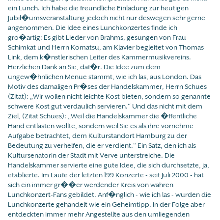
ein Lunch. Ich habe die freundliche Einladung zur heutigen
Jubil�umsveranstaltung jedoch nicht nur deswegen sehr gerne
angenommen. Die Idee eines Lunchkonzertes finde ich
gro�artig: Es gibt Lieder von Brahms, gesungen von Frau
Schimkat und Herrn Komatsu, am Klavier begleitet von Thomas
Link, dem k�nstlerischen Leiter des Kammermusikvereins.
Herzlichen Dank an Sie, daf�r. Die Idee zum dem
ungew�hnlichen Menue stammt, wie ich las, aus London. Das
Motiv des damaligen Pr�ses der Handelskammer, Herrn Schues
(Zitat): „Wir wollen nicht leichte Kost bieten, sondern so genannte
schwere Kost gut verdaulich servieren.“ Und das nicht mit dem
Ziel, (Zitat Schues): „Weil die Handelskammer die �ffentliche
Hand entlasten wollte, sondern weil Sie es als ihre vornehme
Aufgabe betrachtet, dem Kulturstandort Hamburg zu der
Bedeutung zu verhelfen, die er verdient.“ Ein Satz, den ich als
Kultursenatorin der Stadt mit Verve unterstreiche. Die
Handelskammer servierte eine gute Idee, die sich durchsetzte, ja,
etablierte. Im Laufe der letzten 199 Konzerte - seit Juli 2000 - hat
sich ein immer gr��er werdender Kreis von wahren
Lunchkonzert-Fans gebildet. Anf�nglich - wie ich las - wurden die
Lunchkonzerte gehandelt wie ein Geheimtipp. In der Folge aber
entdeckten immer mehr Angestellte aus den umliegenden