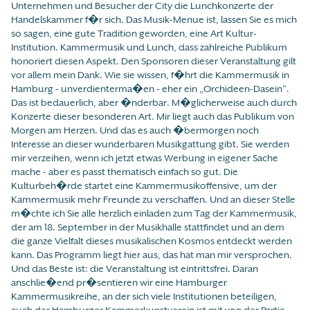
Unternehmen und Besucher der City die Lunchkonzerte der
Handelskammer f�r sich. Das Musik-Menue ist, lassen Sie es mich
so sagen, eine gute Tradition geworden, eine Art Kultur-
Institution. Kammermusik und Lunch, dass zahlreiche Publikum
honoriert diesen Aspekt. Den Sponsoren dieser Veranstaltung gilt
vor allem mein Dank. Wie sie wissen, f�hrt die Kammermusik in
Hamburg - unverdienterma�en - eher ein „Orchideen-Dasein“.
Das ist bedauerlich, aber �nderbar. M�glicherweise auch durch
Konzerte dieser besonderen Art. Mir liegt auch das Publikum von
Morgen am Herzen. Und das es auch �bermorgen noch
Interesse an dieser wunderbaren Musikgattung gibt. Sie werden
mir verzeihen, wenn ich jetzt etwas Werbung in eigener Sache
mache - aber es passt thematisch einfach so gut. Die
Kulturbeh�rde startet eine Kammermusikoffensive, um der
Kammermusik mehr Freunde zu verschaffen. Und an dieser Stelle
m�chte ich Sie alle herzlich einladen zum Tag der Kammermusik,
der am 18. September in der Musikhalle stattfindet und an dem
die ganze Vielfalt dieses musikalischen Kosmos entdeckt werden
kann. Das Programm liegt hier aus, das hat man mir versprochen.
Und das Beste ist: die Veranstaltung ist eintrittsfrei. Daran
anschlie�end pr�sentieren wir eine Hamburger
Kammermusikreihe, an der sich viele Institutionen beteiligen,
auch der Hamburger Kammerkunstverein ist mit von der Partie.