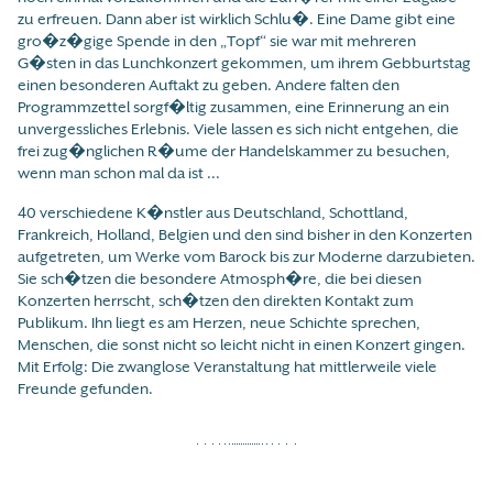
zu erfreuen. Dann aber ist wirklich Schlu�. Eine Dame gibt eine
gro�z�gige Spende in den „Topf“ sie war mit mehreren
G�sten in das Lunchkonzert gekommen, um ihrem Gebburtstag
einen besonderen Auftakt zu geben. Andere falten den
Programmzettel sorgf�ltig zusammen, eine Erinnerung an ein
unvergessliches Erlebnis. Viele lassen es sich nicht entgehen, die
frei zug�nglichen R�ume der Handelskammer zu besuchen,
wenn man schon mal da ist ...
40 verschiedene K�nstler aus Deutschland, Schottland,
Frankreich, Holland, Belgien und den sind bisher in den Konzerten
aufgetreten, um Werke vom Barock bis zur Moderne darzubieten.
Sie sch�tzen die besondere Atmosph�re, die bei diesen
Konzerten herrscht, sch�tzen den direkten Kontakt zum
Publikum. Ihn liegt es am Herzen, neue Schichte sprechen,
Menschen, die sonst nicht so leicht nicht in einen Konzert gingen.
Mit Erfolg: Die zwanglose Veranstaltung hat mittlerweile viele
Freunde gefunden.