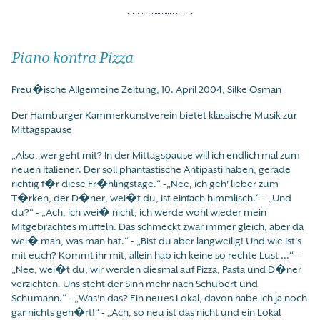
Piano kontra Pizza
Preu�ische Allgemeine Zeitung, 10. April 2004, Silke Osman
Der Hamburger Kammerkunstverein bietet klassische Musik zur
Mittagspause
„Also, wer geht mit? In der Mittagspause will ich endlich mal zum
neuen Italiener. Der soll phantastische Antipasti haben, gerade
richtig f�r diese Fr�hlingstage.“ -„Nee, ich geh' lieber zum
T�rken, der D�ner, wei�t du, ist einfach himmlisch.“ - „Und
du?“ - „Ach, ich wei� nicht, ich werde wohl wieder mein
Mitgebrachtes muffeln. Das schmeckt zwar immer gleich, aber da
wei� man, was man hat.“ - „Bist du aber langweilig! Und wie ist's
mit euch? Kommt ihr mit, allein hab ich keine so rechte Lust ...“ -
„Nee, wei�t du, wir werden diesmal auf Pizza, Pasta und D�ner
verzichten. Uns steht der Sinn mehr nach Schubert und
Schumann.“ - „Was'n das? Ein neues Lokal, davon habe ich ja noch
gar nichts geh�rt!“ - „Ach, so neu ist das nicht und ein Lokal