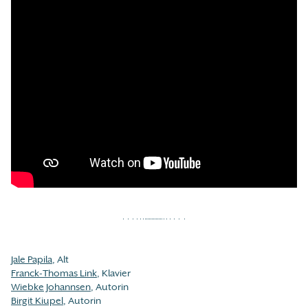
Jale Papila
, Alt
Franck-Thomas Link
, Klavier
Wiebke Johannsen
, Autorin
Birgit Kiupel
, Autorin