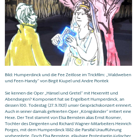
Bild: Humperdinck und die Fee Zeitlose im Trickfilm: „Waldweben
und Feen-Handy“ von Birgit Kiupel und Andre Piontek
Sie kennen die Oper „Hänsel und Gretel“ mit Hexenritt und
Abendsegen? Komponiert hat sie Engelbert Humperdinck, an
dessen 100. Todestag (27.9.1921) unser Gesprächskonzert erinnert.
Auch in seiner damals gefeierten Oper „Königskinder“ irritiert eine
Hexe. Der Text stammt von Elsa Bernstein alias Ernst Rosmer,
Tochter des Dirigenten und Richard Wagner-Mitarbeiters Heinrich
Porges, mit dem Humperdinck 1882 die Parsifal Uraufführung
vorbereitete. Doch Elsa Bernstein, gläubige Protestantin jüdischer