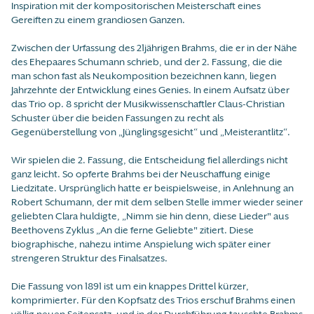
Inspiration mit der kompositorischen Meisterschaft eines
Gereiften zu einem grandiosen Ganzen.
Zwischen der Urfassung des 21jährigen Brahms, die er in der Nähe
des Ehepaares Schumann schrieb, und der 2. Fassung, die die
man schon fast als Neukomposition bezeichnen kann, liegen
Jahrzehnte der Entwicklung eines Genies. In einem Aufsatz über
das Trio op. 8 spricht der Musikwissenschaftler Claus-Christian
Schuster über die beiden Fassungen zu recht als
Gegenüberstellung von „Jünglingsgesicht“ und „Meisterantlitz“.
Wir spielen die 2. Fassung, die Entscheidung fiel allerdings nicht
ganz leicht. So opferte Brahms bei der Neuschaffung einige
Liedzitate. Ursprünglich hatte er beispielsweise, in Anlehnung an
Robert Schumann, der mit dem selben Stelle immer wieder seiner
geliebten Clara huldigte, „Nimm sie hin denn, diese Lieder" aus
Beethovens Zyklus „An die ferne Geliebte" zitiert. Diese
biographische, nahezu intime Anspielung wich später einer
strengeren Struktur des Finalsatzes.
Die Fassung von 1891 ist um ein knappes Drittel kürzer,
komprimierter. Für den Kopfsatz des Trios erschuf Brahms einen