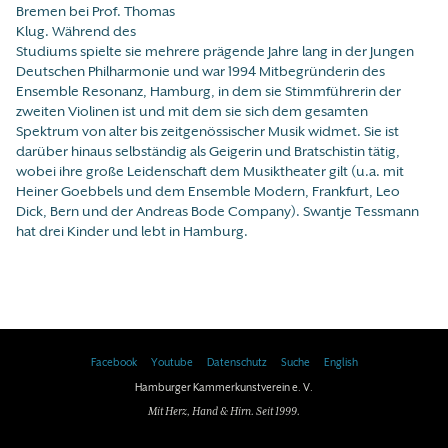
Bremen bei Prof. Thomas
Klug. Während des
Studiums spielte sie mehrere prägende Jahre lang in der Jungen
Deutschen Philharmonie und war 1994 Mitbegründerin des
Ensemble Resonanz, Hamburg, in dem sie Stimmführerin der
zweiten Violinen ist und mit dem sie sich dem gesamten
Spektrum von alter bis zeitgenössischer Musik widmet. Sie ist
darüber hinaus selbständig als Geigerin und Bratschistin tätig,
wobei ihre große Leidenschaft dem Musiktheater gilt (u.a. mit
Heiner Goebbels und dem Ensemble Modern, Frankfurt, Leo
Dick, Bern und der Andreas Bode Company). Swantje Tessmann
hat drei Kinder und lebt in Hamburg.
Facebook
Youtube
Datenschutz
Suche
English
Hamburger Kammerkunstverein e. V.
Mit Herz, Hand & Hirn. Seit 1999.