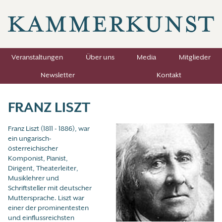
Veranstaltungen
Über uns
Media
Mitglieder
Newsletter
Kontakt
FRANZ LISZT
Franz Liszt (1811 - 1886), war
ein ungarisch-
österreichischer
Komponist, Pianist,
Dirigent, Theaterleiter,
Musiklehrer und
Schriftsteller mit deutscher
Muttersprache. Liszt war
einer der prominentesten
und einflussreichsten