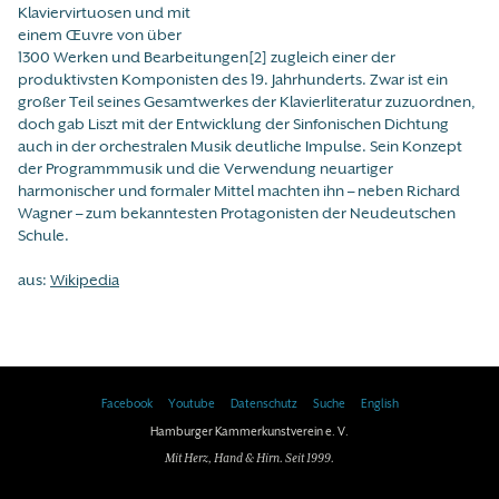
Klaviervirtuosen und mit
einem Œuvre von über
1300 Werken und Bearbeitungen[2] zugleich einer der
produktivsten Komponisten des 19. Jahrhunderts. Zwar ist ein
großer Teil seines Gesamtwerkes der Klavierliteratur zuzuordnen,
doch gab Liszt mit der Entwicklung der Sinfonischen Dichtung
auch in der orchestralen Musik deutliche Impulse. Sein Konzept
der Programmmusik und die Verwendung neuartiger
harmonischer und formaler Mittel machten ihn – neben Richard
Wagner – zum bekanntesten Protagonisten der Neudeutschen
Schule.
aus:
Wikipedia
Facebook
Youtube
Datenschutz
Suche
English
Hamburger Kammerkunstverein e. V.
Mit Herz, Hand & Hirn. Seit 1999.