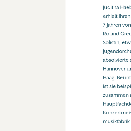
Juditha Hae
erhielt ihre
7 Jahren vo
Roland Greut
Solistin, e
Jugendorche
absolvierte s
Hannover un
Haag. Bei i
ist sie beis
zusammen mi
Hauptfachdo
Konzertmeis
musikfabrik