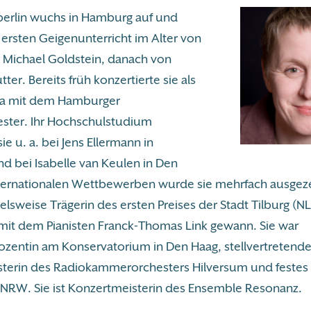
berlin wuchs in Hamburg auf und
n ersten Geigenunterricht im Alter von
n Michael Goldstein, danach von
ter. Bereits früh konzertierte sie als
twa mit dem Hamburger
ster. Ihr Hochschulstudium
ie u. a. bei Jens Ellermann in
d bei Isabelle van Keulen in Den
nternationalen Wettbewerben wurde sie mehrfach ausgeze
pielsweise Trägerin des ersten Preises der Stadt Tilburg (NL
t dem Pianisten Franck-Thomas Link gewann. Sie war
zentin am Konservatorium in Den Haag, stellvertretend
terin des Radiokammerorchesters Hilversum und festes 
 NRW. Sie ist Konzertmeisterin des Ensemble Resonanz.