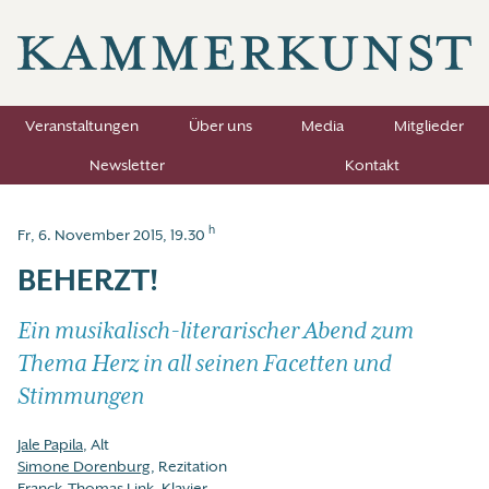
Veranstaltungen
Über uns
Media
Mitglieder
Newsletter
Kontakt
h
Fr, 6. November 2015, 19.30
BEHERZT!
Ein musikalisch-literarischer Abend zum
Thema Herz in all seinen Facetten und
Stimmungen
Jale Papila
, Alt
Simone Dorenburg
, Rezitation
Franck-Thomas Link
, Klavier