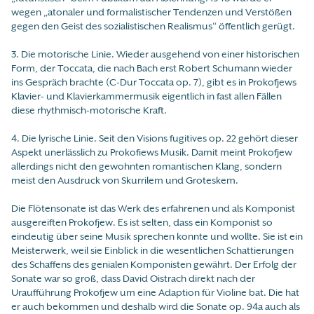
wegen „atonaler und formalistischer Tendenzen und Verstößen
gegen den Geist des sozialistischen Realismus“ öffentlich gerügt.
3. Die motorische Linie. Wieder ausgehend von einer historischen
Form, der Toccata, die nach Bach erst Robert Schumann wieder
ins Gespräch brachte (C-Dur Toccata op. 7), gibt es in Prokofjews
Klavier- und Klavierkammermusik eigentlich in fast allen Fällen
diese rhythmisch-motorische Kraft.
4. Die lyrische Linie. Seit den Visions fugitives op. 22 gehört dieser
Aspekt unerlässlich zu Prokofiews Musik. Damit meint Prokofjew
allerdings nicht den gewohnten romantischen Klang, sondern
meist den Ausdruck von Skurrilem und Groteskem.
Die Flötensonate ist das Werk des erfahrenen und als Komponist
ausgereiften Prokofjew. Es ist selten, dass ein Komponist so
eindeutig über seine Musik sprechen konnte und wollte. Sie ist ein
Meisterwerk, weil sie Einblick in die wesentlichen Schattierungen
des Schaffens des genialen Komponisten gewährt. Der Erfolg der
Sonate war so groß, dass David Oistrach direkt nach der
Uraufführung Prokofjew um eine Adaption für Violine bat. Die hat
er auch bekommen und deshalb wird die Sonate op. 94a auch als