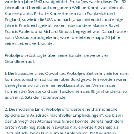
wurde im Jahre 1943 uraufgeführt. Prokofjew war in dieser Zeit 52
Jahre alt und bereits auf der ganzen Welt berühmt, vor allem als
Konzertpianist. Er hatte Konzertreisen nach Frankreich und
England, sowie in die USA und nach Japan hinter sich und einige
Jahre in Frankreich gelebt, wo er insbesondere Maurice Ravel,
Francis Poulenc und Richard Strauss begegnet war. Danach war er
nach Moskau zurückgekehrt, wo er die letzten knapp 20 Jahre
seines Lebens verbrachte.
Prokofjew selbst sagte über seine Sonate, sie weise vier
Grundlinien auf:
1. Die klassische Linie. Obwohl zu Prokofjew Zeit sehr viele formale,
kompositorische Traditionen über Bord geworfen worden waren,
bewegte er sich oft in einer neoklassizistischen Weise in den
Formen der Sonate und den Tanzformen des 18. Jahrhunderts, so
auch im 2. Satz der Flötensonate.
2. Die moderne Linie. Prokofjew forderte eine „harmonische
Sprache zum Ausdruck machtvoller Empfindungen“, die bis an
den „Irrweg“ des Atonalismus führen konnte. Bereits nach dem
ersten Weltkrieg stieß sein zweites Klavierkonzert deshalb als
„futuristisch“ beim Publikum auf Ablehnung. 1948 wurde er