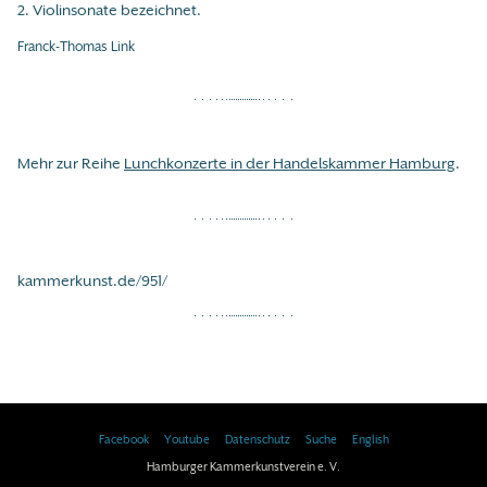
2. Violinsonate bezeichnet.
Franck-Thomas Link
Mehr zur Reihe
Lunchkonzerte in der Handelskammer Hamburg
.
kammerkunst.de/951/
Facebook
Youtube
Datenschutz
Suche
English
Hamburger Kammerkunstverein e. V.