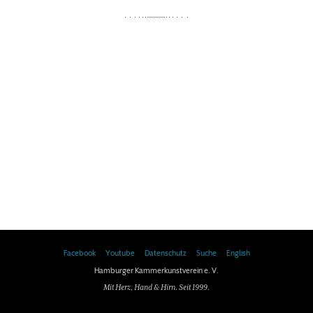
Facebook
Youtube
Datenschutz
Suche
English
Hamburger Kammerkunstverein e. V.
Mit Herz, Hand & Hirn. Seit 1999.