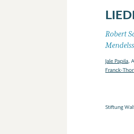
LIE
Robert S
Mendelss
Jale Papila
, A
Franck-Tho
Stiftung Wa