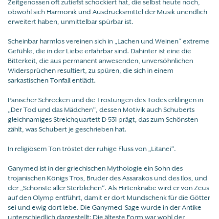
Zeitgenossen oft zutiefst schockiert hat, die selbst heute noch,
obwohl sich Harmonik und Ausdrucksmittel der Musik unendlich
erweitert haben, unmittelbar spürbar ist.
Scheinbar harmlos vereinen sich in „Lachen und Weinen“ extreme
Gefühle, die in der Liebe erfahrbar sind. Dahinter ist eine die
Bitterkeit, die aus permanent anwesenden, unversöhnlichen
Widersprüchen resultiert, zu spüren, die sich in einem
sarkastischen Tonfall entlädt.
Panischer Schrecken und die Tröstungen des Todes erklingen in
„Der Tod und das Mädchen“, dessen Motivik auch Schuberts
gleichnamiges Streichquartett D 531 prägt, das zum Schönsten
zählt, was Schubert je geschrieben hat.
In religiösem Ton tröstet der ruhige Fluss von „Litanei“.
Ganymed ist in der griechischen Mythologie ein Sohn des
trojanischen Königs Tros, Bruder des Assarakos und des Ilos, und
der „Schönste aller Sterblichen“. Als Hirtenknabe wird er von Zeus
auf den Olymp entführt, damit er dort Mundschenk für die Götter
sei und ewig dort lebe. Die Ganymed-Sage wurde in der Antike
unterschiedlich dargestellt: Die älteste Form war wohl der