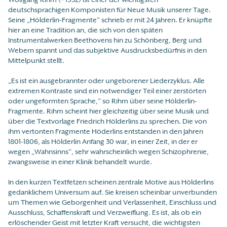
deutschsprachigen Komponisten für Neue Musik unserer Tage.
Seine „Hölderlin-Fragmente“ schrieb er mit 24 Jahren. Er knüpfte
hier an eine Tradition an, die sich von den späten
Instrumentalwerken Beethovens hin zu Schönberg, Berg und
Webern spannt und das subjektive Ausdrucksbedürfnis in den
Mittelpunkt stellt.
„Es ist ein ausgebrannter oder ungeborener Liederzyklus. Alle
extremen Kontraste sind ein notwendiger Teil einer zerstörten
oder ungeformten Sprache,“ so Rihm über seine Hölderlin-
Fragmente. Rihm scheint hier gleichzeitig über seine Musik und
über die Textvorlage Friedrich Hölderlins zu sprechen. Die von
ihm vertonten Fragmente Höderlins entstanden in den Jahren
1801-1806, als Hölderlin Anfang 30 war, in einer Zeit, in der er
wegen „Wahnsinns“, sehr wahrscheinlich wegen Schizophrenie,
zwangsweise in einer Klinik behandelt wurde.
In den kurzen Textfetzen scheinen zentrale Motive aus Hölderlins
gedanklichem Universum auf. Sie kreisen scheinbar unverbunden
um Themen wie Geborgenheit und Verlassenheit, Einschluss und
Ausschluss, Schaffenskraft und Verzweiflung. Es ist, als ob ein
erlöschender Geist mit letzter Kraft versucht, die wichtigsten