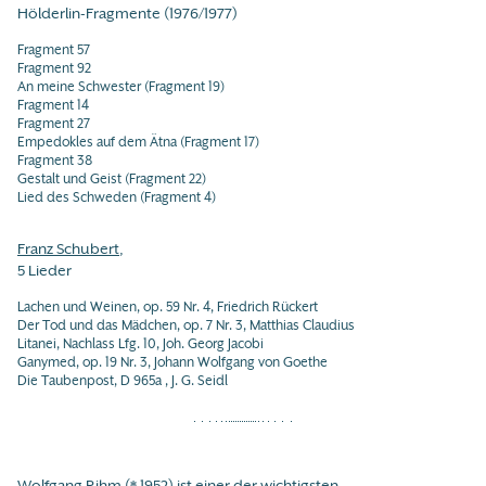
Hölderlin-Fragmente (1976/1977)
Fragment 57
Fragment 92
An meine Schwester (Fragment 19)
Fragment 14
Fragment 27
Empedokles auf dem Ätna (Fragment 17)
Fragment 38
Gestalt und Geist (Fragment 22)
Lied des Schweden (Fragment 4)
Franz Schubert
,
5 Lieder
Lachen und Weinen, op. 59 Nr. 4, Friedrich Rückert
Der Tod und das Mädchen, op. 7 Nr. 3, Matthias Claudius
Litanei, Nachlass Lfg. 10, Joh. Georg Jacobi
Ganymed, op. 19 Nr. 3, Johann Wolfgang von Goethe
Die Taubenpost, D 965a , J. G. Seidl
Wolfgang Rihm (* 1952) ist einer der wichtigsten