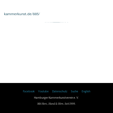
kammerkunst.de/885/
Facebook
Youtube
Datenschutz
Suche
English
Hamburger Kammerkunstverein e. V.
Mit Herz, Hand & Hirn. Seit 1999.