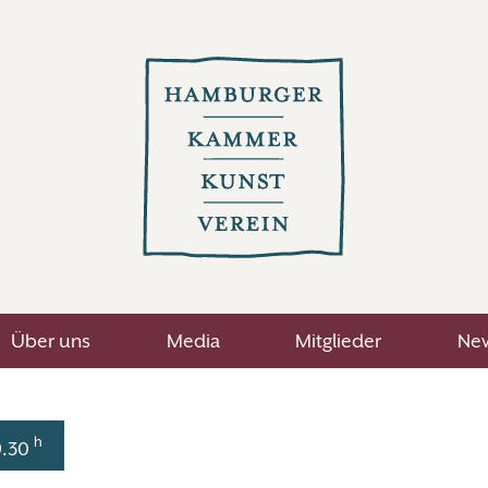
Über uns
Media
Mitglieder
New
h
9.30