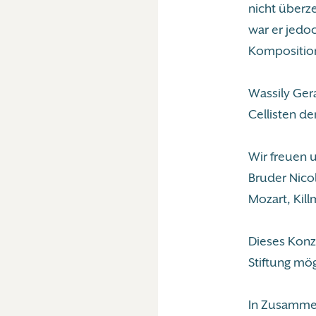
nicht überz
war er jedo
Komposition
Wassily Gera
Cellisten d
Wir freuen 
Bruder Nico
Mozart, Kil
Dieses Konz
Stiftung mög
In Zusamme