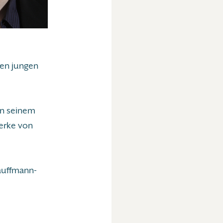
ten jungen
on seinem
Werke von
auffmann-