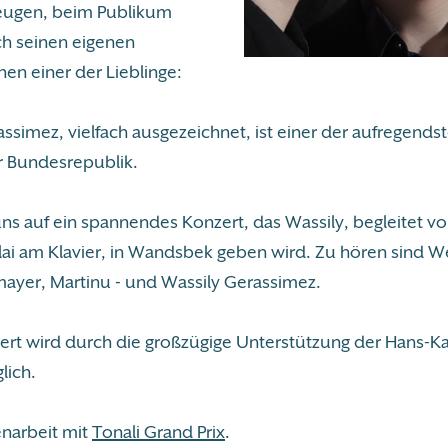
eugen, beim Publikum
ch seinen eigenen
en einer der Lieblinge:
ssimez, vielfach ausgezeichnet, ist einer der aufregends
er Bundesrepublik.
uns auf ein spannendes Konzert, das Wassily, begleitet v
lai am Klavier, in Wandsbek geben wird. Zu hören sind 
lmayer, Martinu - und Wassily Gerassimez.
ert wird durch die großzügige Unterstützung der Hans-K
lich.
narbeit mit
Tonali Grand Prix
.