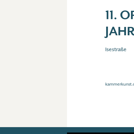
11. 
JAH
Isestraße
kammerkunst.