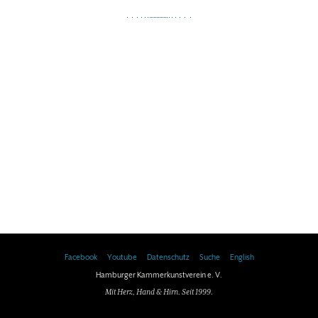
Facebook
Youtube
Datenschutz
Suche
English
Hamburger Kammerkunstverein e. V.
Mit Herz, Hand & Hirn. Seit 1999.