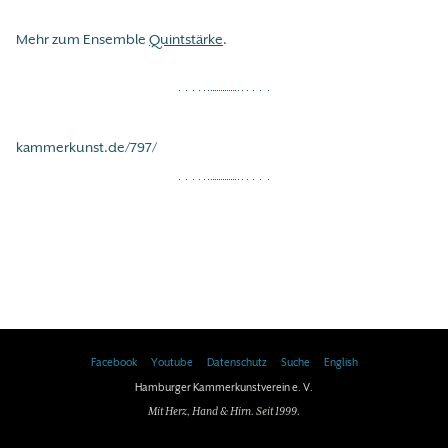
Mehr zum Ensemble
Quintstärke
.
kammerkunst.de/797/
Facebook
Youtube
Datenschutz
Suche
English
Hamburger Kammerkunstverein e. V.
Mit Herz, Hand & Hirn. Seit 1999.