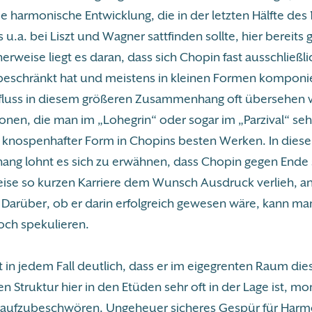
e harmonische Entwicklung, die in der letzten Hälfte des 
 u.a. bei Liszt und Wagner sattfinden sollte, hier bereits
erweise liegt es daran, dass sich Chopin fast ausschließli
 beschränkt hat und meistens in kleinen Formen komponie
fluss in diesem größeren Zusammenhang oft übersehen w
ionen, die man im „Lohegrin“ oder sogar im „Parzival“ se
in knospenhafter Form in Chopins besten Werken. In dies
g lohnt es sich zu erwähnen, dass Chopin gegen Ende 
eise so kurzen Karriere dem Wunsch Ausdruck verlieh, a
 Darüber, ob er darin erfolgreich gewesen wäre, kann man
och spekulieren.
st in jedem Fall deutlich, dass er im eigegrenten Raum die
n Struktur hier in den Etüden sehr oft in der Lage ist, 
aufzubeschwören. Ungeheuer sicheres Gespür für Harm