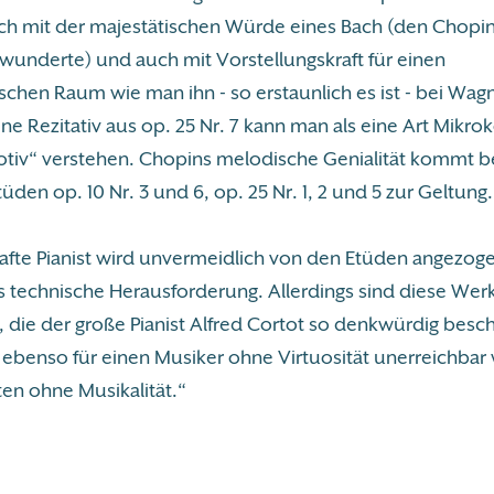
ich mit der majestätischen Würde eines Bach (den Chopin
wunderte) und auch mit Vorstellungskraft für einen
schen Raum wie man ihn - so erstaunlich es ist - bei Wagn
ne Rezitativ aus op. 25 Nr. 7 kann man als eine Art Mikr
otiv“ verstehen. Chopins melodische Genialität kommt 
tüden op. 10 Nr. 3 und 6, op. 25 Nr. 1, 2 und 5 zur Geltung.
hafte Pianist wird unvermeidlich von den Etüden angezog
als technische Herausforderung. Allerdings sind diese We
 die der große Pianist Alfred Cortot so denkwürdig besch
 ebenso für einen Musiker ohne Virtuosität unerreichbar 
ten ohne Musikalität.“