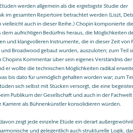
Etüden werden allgemein als die ergiebigste Studie der
nik im gesamten Repertoire betrachtet werden (Liszt, De
n vielleicht auch in dieser Reihe.) Chopin komponierte d
s dem aufrichtigen Bedürfnis heraus, die Möglichkeiten d
eren und klangvolleren Instrumente, die in dieser Zeit von
rd und Broadwood gebaut wurden, auszuloten; zum Teil s
 Chopins Kommentar über sein eigenes Verständnis der
nd er wollte die technischen Möglichkeiten radikal erweit
 was bis dato für unmöglich gehalten worden war; zum Tei
tüden sich selbst mit Stücken versorgt, die eine begeiste
im Publikum der Gesellschaft und auch in der Fachwelt 
e Karriere als Bühnenkünstler konsolidieren würden.
avon zeigt jede einzelne Etüde ein derart außergewöhnl
harmonische und gelegentlich auch strukturelle Logik, da