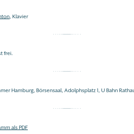
hton
, Klavier
t frei.
er Hamburg, Börsensaal, Adolphsplatz 1, U Bahn Ratha
amm als PDF