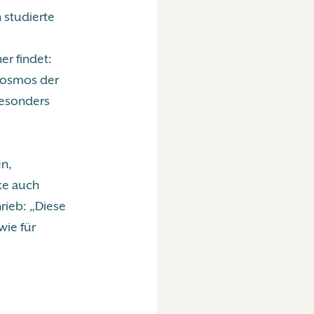
 studierte
er findet:
okosmos der
besonders
en,
rke auch
rieb: „Diese
wie für