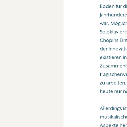
Boden für di
Jahrhunderts
war. Möglich
Soloklavier
Chopins Ein
der Innovat
existieren 
Zusammenhan
tragischerw
zu arbeiten.
heute nur n
Allerdings i
musikalische
Aspekte her