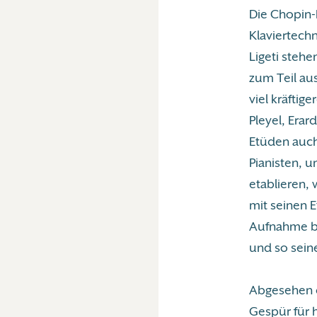
Die Chopin-
Klaviertech
Ligeti stehe
zum Teil au
viel kräftig
Pleyel, Era
Etüden auch
Pianisten, u
etablieren,
mit seinen E
Aufnahme be
und so sein
Abgesehen d
Gespür für 