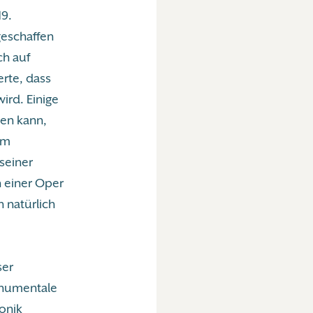
19.
 geschaffen
ch auf
rte, dass
ird. Einige
hen kann,
em
seiner
n einer Oper
 natürlich
ser
monumentale
onik