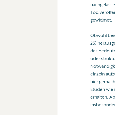
nachgelasse
Tod veröffe
gewidmet.
Obwohl beid
25) herausg
das bedeute
oder struktu
Notwendigkei
einzeln aufz
hier gemacht
Etüden wie 
erhalten, A
insbesonder