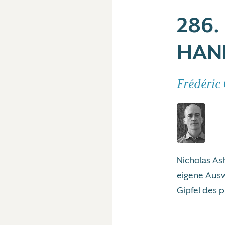
286.
HAN
Frédéric
Nicholas As
eigene Ausw
Gipfel des p