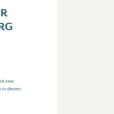
ER
RG
lt eine
 in diesen