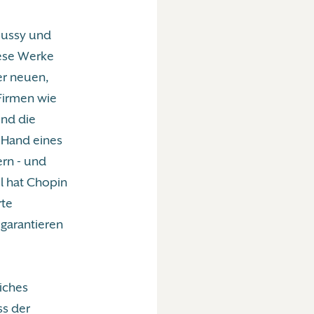
bussy und
iese Werke
er neuen,
 Firmen wie
ind die
 Hand eines
ern - und
l hat Chopin
rte
garantieren
iches
ss der