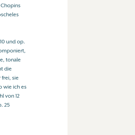
h Chopins
oscheles
10 und op.
komponiert,
e, tonale
t die
rei, sie
o wie ich es
hl von 12
. 25