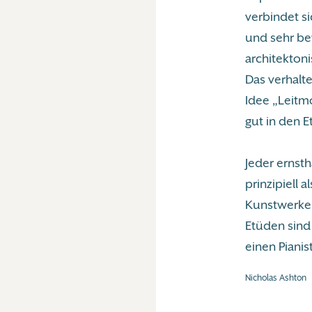
verbindet s
und sehr be
architektoni
Das verhalte
Idee „Leitm
gut in den E
Jeder ernst
prinzipiell 
Kunstwerke,
Etüden sind
einen Pianis
Nicholas Ashton