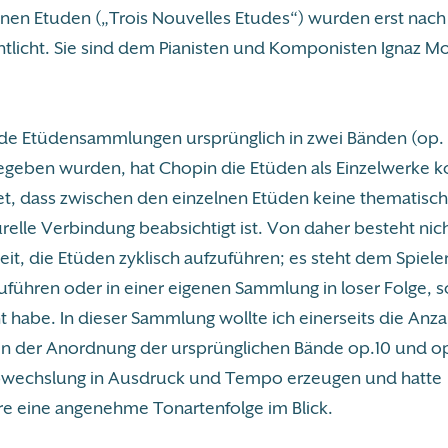
nen Etuden („Trois Nouvelles Etudes“) wurden erst nac
ntlicht. Sie sind dem Pianisten und Komponisten Ignaz M
e Etüdensammlungen ursprünglich in zwei Bänden (op. 
egeben wurden, hat Chopin die Etüden als Einzelwerke 
t, dass zwischen den einzelnen Etüden keine thematisch
relle Verbindung beabsichtigt ist. Von daher besteht nich
t, die Etüden zyklisch aufzuführen; es steht dem Spieler f
uführen oder in einer eigenen Sammlung in loser Folge, s
 habe. In dieser Sammlung wollte ich einerseits die Anza
in der Anordnung der ursprünglichen Bände op.10 und op
bwechslung in Ausdruck und Tempo erzeugen und hatte
e eine angenehme Tonartenfolge im Blick.