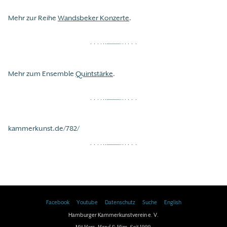
Mehr zur Reihe
Wandsbeker Konzerte
.
Mehr zum Ensemble
Quintstärke
.
kammerkunst.de/782/
Facebook
Youtube
Datenschutz
Suche
English
Hamburger Kammerkunstverein e. V.