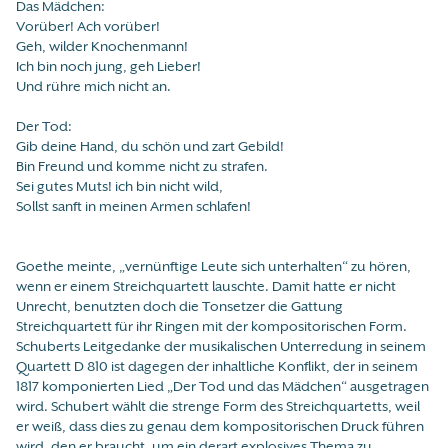
Das Mädchen:
Vorüber! Ach vorüber!
Geh, wilder Knochenmann!
Ich bin noch jung, geh Lieber!
Und rühre mich nicht an.
Der Tod:
Gib deine Hand, du schön und zart Gebild!
Bin Freund und komme nicht zu strafen.
Sei gutes Muts! ich bin nicht wild,
Sollst sanft in meinen Armen schlafen!
Goethe meinte, „vernünftige Leute sich unterhalten“ zu hören,
wenn er einem Streichquartett lauschte. Damit hatte er nicht
Unrecht, benutzten doch die Tonsetzer die Gattung
Streichquartett für ihr Ringen mit der kompositorischen Form.
Schuberts Leitgedanke der musikalischen Unterredung in seinem
Quartett D 810 ist dagegen der inhaltliche Konflikt, der in seinem
1817 komponierten Lied „Der Tod und das Mädchen“ ausgetragen
wird. Schubert wählt die strenge Form des Streichquartetts, weil
er weiß, dass dies zu genau dem kompositorischen Druck führen
wird, den er braucht, um ein derart explosives Thema zu