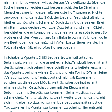
nie mehr richtig werden will, u. der aus Verzweiflung darüber die
Sache immer schlechter statt besser macht, denke Dir einen
Menschen, sage ich, dessen glänzendste Hoffnungen zu Nichte
geworden sind, dem das Glück der Liebe u. Freundschaft nichts
biethen als höchstens Schmerz.“ Doch dann folgt in seinem Brief
ein Stimmungswechsel. Von zwei Quartetten und einem Oktett
berichtet er, die er komponiert habe, ein weiteres solle folgen. So
wolle er sich den Weg zur „großen Sinfonie bahnen“. Und er wolle
wie Beethoven, der demnächst in Wien konzertieren werde, im
Folgejahr ebenfalls ein großes Konzert geben.
In Schuberts Quartett D 810 liegt ein trotzig-kathartisches
Bekenntnis; wenn man die ungeheure Schaffenskraft bedenkt, mit
der Schubert nach seiner Niederschrift weiterarbeitete, erscheint
das Quartett beinahe wie ein Durchgang, ein Tor ins Offene. Seine
„Versuchsanordnung“ entpuppt sich nicht als Experiment,
sondern als die einzige Möglichkeit. Schubert gelingt es, mit
einem eiskalten Gespächspartner mit der Eleganz einer
Betonmauer ins Gespräch zu kommen. Seine Musik schluchzt,
schmeichelt, fleht, tanzt, droht, weint, wettert, verhandelt, dreht
sich im Kreise – so dass vor so viel Überzeugungskraft selbst der
Tod zuweilen ins Wanken zu kommen zu scheint. Hier entsteht