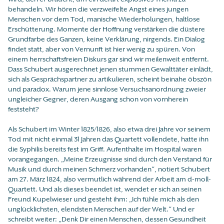
behandeln. Wir hören die verzweifelte Angst eines jungen
Menschen vor dem Tod, manische Wiederholungen, haltlose
Erschütterung. Momente der Hoffnung verstärken die düstere
Grundfarbe des Ganzen, keine Verklärung, nirgends. Ein Dialog
findet statt, aber von Vernunft ist hier wenig zu spüren. Von
einem herrschaftsfreien Diskurs gar sind wir meilenweit entfernt.
Dass Schubert ausgerechnet jenen stummen Gewalttäter einlädt,
sich als Gesprächspartner zu artikulieren, scheint beinahe öbszön
und paradox. Warum jene sinnlose Versuchsanordnung zweier
ungleicher Gegner, deren Ausgang schon von vornherein
feststeht?
Als Schubert im Winter 1825/1826, also etwa drei Jahre vor seinem
Tod mit nicht einmal 31 Jahren das Quartett vollendete, hatte ihn
die Syphilis bereits fest im Griff. Aufenthalte im Hospital waren
vorangegangen. „Meine Erzeugnisse sind durch den Verstand für
Musik und durch meinen Schmerz vorhanden“, notiert Schubert
am 27. März 1824, also vermutlich während der Arbeit am d-moll-
Quartett. Und als dieses beendet ist, wendet er sich an seinen
Freund Kupelwieser und gesteht ihm: „Ich fühle mich als den
unglücklichsten, elendsten Menschen auf der Welt.“ Und er
schreibt weiter: „Denk Dir einen Menschen, dessen Gesundheit