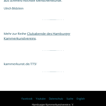
aus Schmerz höchste Menschenwürde.
Ulrich Bildstein
Mehr zur Reihe
Clubabende des Hamburger
Kammerkunstvereins
.
kammerkunst.de/773/
Facebook
Youtube
Datenschutz
Suche
English
Hamburger Kammerkunstverein e. V.