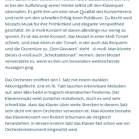
er bei der Aufführung seiner Werke selbst oft den Klavierpart
übernahm. Es geht ihm um eine neue Qualität des Konzertierens
und nicht um den schnellen Erfolg beim Publikum. Zu Recht wird
Mozarts Musik für ihre Fröhlichkeit und elegante Verspieltheit
geschätzt. Im d-moll-Konzert ist davon allerdings nur wenig zu
spüren. Es ist das erste Konzert, das Mozart in einer Moll-Tonart
schrieb, und zwar eben in der Tonart, in der auch das Requiem
und die Ouvertüre zu „Don Giovanni“ steht - d-moll. Man könnte
dieses d-moll auch „Schicksalstonart“ nennen, denn Mozart
verwendete es, wenn es ihm um besonders weitreichende
Aussagen ging.
Das Orchester eröffnet den 1. Satz mit einem dunklen
Akkordgeflecht, erst im 16. Takt tauchen erkennbare Melodien
auf, aber alles beibt in tragisch-dramatischer Finsternis. Der
Klaviereinsatz wirkt zunächst rezitativisch, doch es wird sehr
schnell klar, dass das Klavier über weite Strecken in diesem Satz
sehr dicht mit dem Orchester verwoben ist. Man könnte beinahe
das Klavierkonzert von Robert Schumann als Vergleich
heranziehen, in dessen erstem Satz das Klavier fast schon wie ein
Orchesterinstrument eingesetzt wird.