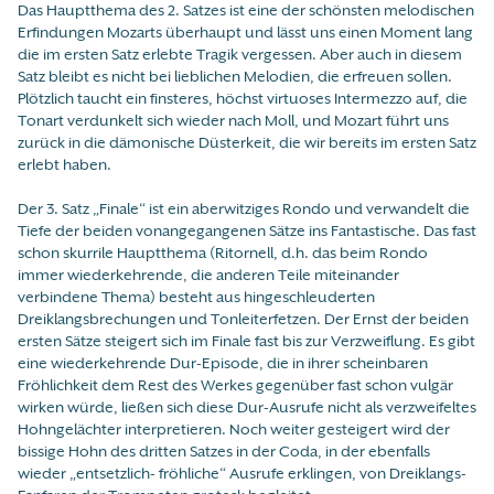
Das Hauptthema des 2. Satzes ist eine der schönsten melodischen
Erfindungen Mozarts überhaupt und lässt uns einen Moment lang
die im ersten Satz erlebte Tragik vergessen. Aber auch in diesem
Satz bleibt es nicht bei lieblichen Melodien, die erfreuen sollen.
Plötzlich taucht ein finsteres, höchst virtuoses Intermezzo auf, die
Tonart verdunkelt sich wieder nach Moll, und Mozart führt uns
zurück in die dämonische Düsterkeit, die wir bereits im ersten Satz
erlebt haben.
Der 3. Satz „Finale“ ist ein aberwitziges Rondo und verwandelt die
Tiefe der beiden vonangegangenen Sätze ins Fantastische. Das fast
schon skurrile Hauptthema (Ritornell, d.h. das beim Rondo
immer wiederkehrende, die anderen Teile miteinander
verbindene Thema) besteht aus hingeschleuderten
Dreiklangsbrechungen und Tonleiterfetzen. Der Ernst der beiden
ersten Sätze steigert sich im Finale fast bis zur Verzweiflung. Es gibt
eine wiederkehrende Dur-Episode, die in ihrer scheinbaren
Fröhlichkeit dem Rest des Werkes gegenüber fast schon vulgär
wirken würde, ließen sich diese Dur-Ausrufe nicht als verzweifeltes
Hohngelächter interpretieren. Noch weiter gesteigert wird der
bissige Hohn des dritten Satzes in der Coda, in der ebenfalls
wieder „entsetzlich- fröhliche“ Ausrufe erklingen, von Dreiklangs-