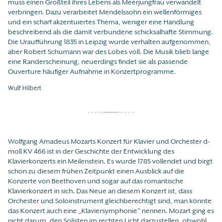
muss einen Großteil ihres Lebens als Meerjungfrau verwandelt
verbringen. Dazu verarbeitet Mendelssohn ein wellenförmiges
und ein scharf akzentuiertes Thema, weniger eine Handlung
beschreibend als die damit verbundene schicksalhafte Stimmung.
Die Uraufführung 1835 in Leipzig wurde verhalten aufgenommen,
aber Robert Schumann war des Lobes voll. Die Musik blieb lange
eine Randerscheinung, neuerdings findet sie als passende
Ouverture häufiger Aufnahme in Konzertprogramme.
Wulf Hilbert
Wolfgang Amadeus Mozarts Konzert für Klavier und Orchester d-
moll KV 466 ist in der Geschichte der Entwicklung des
Klavierkonzerts ein Meilenstein. Es wurde 1785 vollendet und birgt
schon zu diesem frühen Zeitpunkt einen Ausblick auf die
Konzerte von Beethoven und sogar auf das romantische
Klavierkonzert in sich. Das Neue an diesem Konzert ist, dass
Orchester und Soloinstrument gleichberechtigt sind, man könnte
das Konzert auch eine „Klaviersymphonie“ nennen. Mozart ging es
nicht darum, den Solisten im rechten Licht darzustellen, obwohl