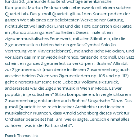
für das 20. Jahrhundert äußerst wichtige amerikanische
Komponist Morton Feldman sein Lebenswerk mit einem solchen
Quartett ab. Das g-moll Quartett gilt auf den Konzertpodien der
ganzen Welt als eines der beliebtesten Werke seiner Gattung,
nicht zuletzt weil sich der Ernst und die Tiefe der ersten drei Sätze
im „Rondo alla zingarese“ aufhellen. Dieses Finale ist ein
zigeunermusikalisches Feuerwerk, mit allen Stilmitteln, die die
Zigeunermusik zu bieten hat: ein großes Cymbal-Solo (in
Vertretung vom Klavier zelebriert), melancholische Melodien, und
vor allem das immer wiederkehrende, tanzende Ritornell. Der Satz
scheint ein ganzes Zigeunerfest zu verkörpern. Brahms' Affinität
zur Zigeunermusik (man denke in diesem Zusammenhang auch
an seine beiden Zyklen von Zigeunerliedern op. 103 und op. 112)
geht einerseits auf seine tiefe Liebe zur Volksmusik zurück,
andererseits war die Zigeunermusik in Wien in Mode. Es war
populär, in „exotischem“ Stil zu komponieren. In vergleichbarem
Zusammenhang entstanden auch Brahms' Ungarische Tänze. Das
g-moll Quartett ist so reich in seiner Architektur und in seinen
musikalischen Nuancen, dass Arnold Schönberg dieses Werk für
Orchester bearbeitet hat, um, wie er sagte, „endlich einmal alles
zu hören, was in der Partitur steht“.
Franck-Thomas Link