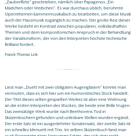
„Zauberflöte“ geschrieben, nämlich über Papagenos „Ein
Mädchen oder Weibchen“. Es war durchaus üblich, berühmte
Opernthemen kammermusikalisch zu bearbeiten, um diese Musik
auch der Hausmusik zugänglich zu machen. Der große Reiz dieser
Werke besteht im Kontrast zwischen populären, volksliedhaften
Themen und dem kompositorischen Anspruch in der Behandlung
der Variationsform, der von den Interpreten höchste technische
Brillianz fordert.
Franck-Thomas Link
Liest man „Duett mit zwei obligaten Augengläsern“ könnte man
vermuten, dass es sich hier um ein humoristisches Stück handelt.
Der Titel dieses selten gespielten Werkes ist aber eine Widmung
an die ersten Interpreten des Stückes, die beide eine Brille trugen.
Das zweisätzige Werk wurde nach Beethovens Tod in
Skizzenbüchern gefunden und unlesbare Stellen wurden ergänzt.
Der erste Satz ist ein ausgedehnter Sonatensatz, der zweite Satz ist
ein schnelles Menuett mit Trio. Im selben Skizzenbuch fand man
auch Fragmente eines langsamen Satzes, der sich aber nicht