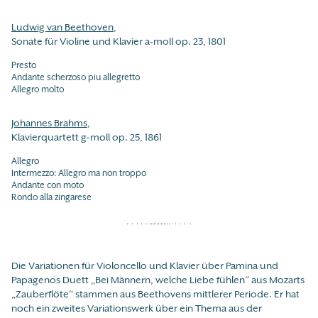
Ludwig van Beethoven
,
Sonate für Violine und Klavier a-moll op. 23, 1801
Presto
Andante scherzoso piu allegretto
Allegro molto
Johannes Brahms
,
Klavierquartett g-moll op. 25, 1861
Allegro
Intermezzo: Allegro ma non troppo
Andante con moto
Rondo alla zingarese
Die Variationen für Violoncello und Klavier über Pamina und
Papagenos Duett „Bei Männern, welche Liebe fühlen“ aus Mozarts
„Zauberflöte“ stammen aus Beethovens mittlerer Periode. Er hat
noch ein zweites Variationswerk über ein Thema aus der