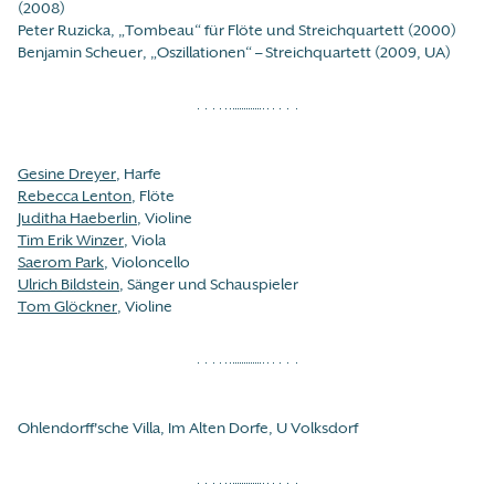
(2008)
Peter Ruzicka, „Tombeau“ für Flöte und Streichquartett (2000)
Benjamin Scheuer, „Oszillationen“ – Streichquartett (2009, UA)
Gesine Dreyer
, Harfe
Rebecca Lenton
, Flöte
Juditha Haeberlin
, Violine
Tim Erik Winzer
, Viola
Saerom Park
, Violoncello
Ulrich Bildstein
, Sänger und Schauspieler
Tom Glöckner
, Violine
Ohlendorff'sche Villa, Im Alten Dorfe, U Volksdorf