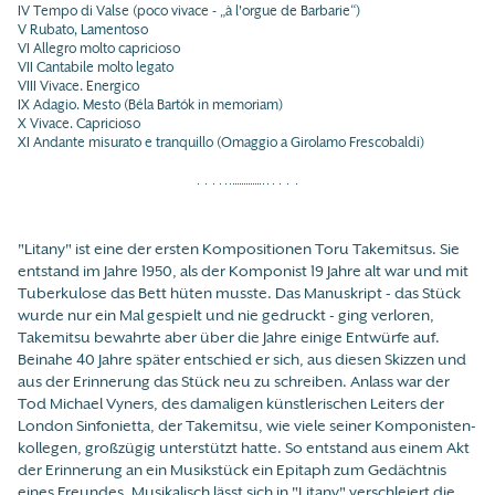
IV Tempo di Valse (poco vivace - „à l'orgue de Barbarie“)
V Rubato, Lamentoso
VI Allegro molto capricioso
VII Cantabile molto legato
VIII Vivace. Energico
IX Adagio. Mesto (Béla Bartók in memoriam)
X Vivace. Capricioso
XI Andante misurato e tranquillo (Omaggio a Girolamo Frescobaldi)
"Litany" ist eine der ersten Kompositionen Toru Takemitsus. Sie
entstand im Jahre 1950, als der Komponist 19 Jahre alt war und mit
Tuberkulose das Bett hüten musste. Das Manuskript - das Stück
wurde nur ein Mal gespielt und nie gedruckt - ging verloren,
Takemitsu bewahrte aber über die Jahre einige Entwürfe auf.
Beinahe 40 Jahre später entschied er sich, aus diesen Skizzen und
aus der Erinnerung das Stück neu zu schreiben. Anlass war der
Tod Michael Vyners, des damaligen künstlerischen Leiters der
London Sinfonietta, der Takemitsu, wie viele seiner Komponisten-
kollegen, großzügig unterstützt hatte. So entstand aus einem Akt
der Erinnerung an ein Musikstück ein Epitaph zum Gedächtnis
eines Freundes. Musikalisch lässt sich in "Litany" verschleiert die