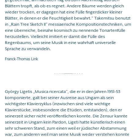
Blättern tropft, als ob es regnet. Andere Bäume werden gleich
wieder trocken, er dagegen hat eine Fülle fingerdicker kleiner
Blätter, in denen er die Feuchtigkeit bewahrt.“ Takemitsu benutzt
in „Rain Tree Sketch II“ messiaensche Kompositionstechniken, um
eine überreiche, beinahe kosmisch zu nennende Tonartenfülle
herzustellen. Vielleicht imitiert er damit die Fülle des
Regenbaums, um seine Musik in eine wahrhaft universelle
Sprache zu verwandeln.
Franck-Thomas Link
György Ligetis „Musica ricercata“, die er in den Jahren 1951-53
komponierte, galt bei seiner Ausreise aus Ungarn als sein
wichtigster Klavierzyklus (inzwischen sind viele wichtige
Klavierstücke, insbesondere die Etüden, entstanden), den er
seinerzeit sicher nicht veröffentlichen konnte. Die Zensur kannte
seinerzeit in Ungarn kein Pardon, Ligeti hatte künstlerisch einen
sehr schweren Stand, zum einen weil er jüdischer Abstammung
war, zum anderen weil man seine Musik weder verstehen konnte