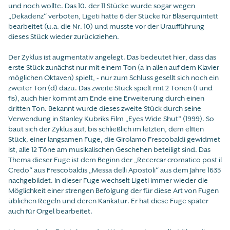
und noch wollte. Das 10. der 11 Stücke wurde sogar wegen
„Dekadenz“ verboten, Ligeti hatte 6 der Stücke für Bläserquintett
bearbeitet (u.a. die Nr. 10) und musste vor der Uraufführung
dieses Stück wieder zurückziehen.
Der Zyklus ist augmentativ angelegt. Das bedeutet hier, dass das
erste Stück zunächst nur mit einem Ton (a in allen auf dem Klavier
möglichen Oktaven) spielt, - nur zum Schluss gesellt sich noch ein
zweiter Ton (d) dazu. Das zweite Stück spielt mit 2 Tönen (f und
fis), auch hier kommt am Ende eine Erweiterung durch einen
dritten Ton. Bekannt wurde dieses zweite Stück durch seine
Verwendung in Stanley Kubriks Film „Eyes Wide Shut“ (1999). So
baut sich der Zyklus auf, bis schließlich im letzten, dem elften
Stück, einer langsamen Fuge, die Girolamo Frescobaldi gewidmet
ist, alle 12 Töne am musikalischen Geschehen beteiligt sind. Das
Thema dieser Fuge ist dem Beginn der „Recercar cromatico post il
Credo“ aus Frescobaldis „Messa delli Apostoli“ aus dem Jahre 1635
nachgebildet. In dieser Fuge wechselt Ligeti immer wieder die
Möglichkeit einer strengen Befolgung der für diese Art von Fugen
üblichen Regeln und deren Karikatur. Er hat diese Fuge später
auch für Orgel bearbeitet.