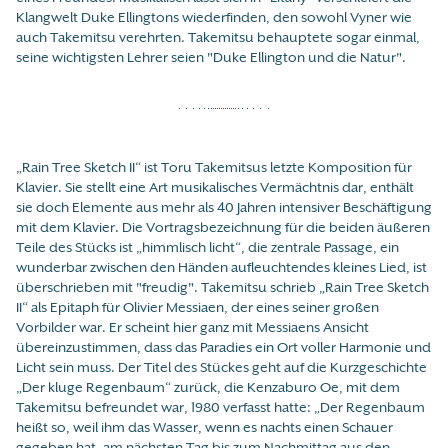
Klangwelt Duke Ellingtons wiederfinden, den sowohl Vyner wie
auch Takemitsu verehrten. Takemitsu behauptete sogar einmal,
seine wichtigsten Lehrer seien "Duke Ellington und die Natur".
„Rain Tree Sketch II“ ist Toru Takemitsus letzte Komposition für
Klavier. Sie stellt eine Art musikalisches Vermächtnis dar, enthält
sie doch Elemente aus mehr als 40 Jahren intensiver Beschäftigung
mit dem Klavier. Die Vortragsbezeichnung für die beiden äußeren
Teile des Stücks ist „himmlisch licht“, die zentrale Passage, ein
wunderbar zwischen den Händen aufleuchtendes kleines Lied, ist
überschrieben mit "freudig". Takemitsu schrieb „Rain Tree Sketch
II“ als Epitaph für Olivier Messiaen, der eines seiner großen
Vorbilder war. Er scheint hier ganz mit Messiaens Ansicht
übereinzustimmen, dass das Paradies ein Ort voller Harmonie und
Licht sein muss. Der Titel des Stückes geht auf die Kurzgeschichte
„Der kluge Regenbaum“ zurück, die Kenzaburo Oe, mit dem
Takemitsu befreundet war, 1980 verfasst hatte: „Der Regenbaum
heißt so, weil ihm das Wasser, wenn es nachts einen Schauer
gegeben hat, am nächsten Tag bis zum Nachmittag aus den