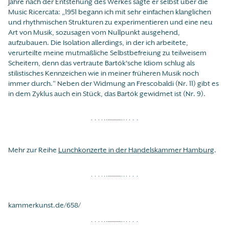
Jahre nach der Entstehung des Werkes sagte er selbst über die
Music Ricercata: „1951 begann ich mit sehr einfachen klanglichen
und rhythmischen Strukturen zu experimentieren und eine neu
Art von Musik, sozusagen vom Nullpunkt ausgehend,
aufzubauen. Die Isolation allerdings, in der ich arbeitete,
verurteilte meine mutmaßliche Selbstbefreiung zu teilweisem
Scheitern, denn das vertraute Bartók'sche Idiom schlug als
stilistisches Kennzeichen wie in meiner früheren Musik noch
immer durch.“ Neben der Widmung an Frescobaldi (Nr. 11) gibt es
in dem Zyklus auch ein Stück, das Bartók gewidmet ist (Nr. 9).
Mehr zur Reihe
Lunchkonzerte in der Handelskammer Hamburg
.
kammerkunst.de/658/