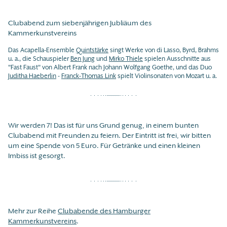
Clubabend zum siebenjährigen Jubliäum des
Kammerkunstvereins
Das Acapella-Ensemble
Quintstärke
singt Werke von di Lasso, Byrd, Brahms
u. a., die Schauspieler
Ben Jung
und
Mirko Thiele
spielen Ausschnitte aus
"Fast Faust" von Albert Frank nach Johann Wolfgang Goethe, und das Duo
Juditha Haeberlin
-
Franck-Thomas Link
spielt Violinsonaten von Mozart u. a.
Wir werden 7! Das ist für uns Grund genug, in einem bunten
Clubabend mit Freunden zu feiern. Der Eintritt ist frei, wir bitten
um eine Spende von 5 Euro. Für Getränke und einen kleinen
Imbiss ist gesorgt.
Mehr zur Reihe
Clubabende des Hamburger
Kammerkunstvereins
.