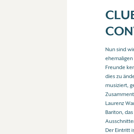
CLU
CON
Nun sind wi
ehemaligen 
Freunde ken
dies zu ände
musiziert, g
Zusammentre
Laurenz Wan
Bariton, da
Ausschnitte
Der Eintritt i