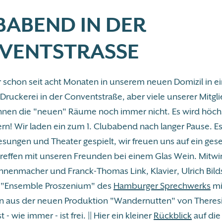
BABEND IN DER
VENTSTRASSE
r schon seit acht Monaten in unserem neuen Domizil in ei
Druckerei in der Conventstraße, aber viele unserer Mitgl
nen die "neuen" Räume noch immer nicht. Es wird höchs
rn! Wir laden ein zum 1. Clubabend nach langer Pause. Es
esungen und Theater gespielt, wir freuen uns auf ein gese
ffen mit unseren Freunden bei einem Glas Wein. Mitwi
nenmacher und Franck-Thomas Link, Klavier, Ulrich Bilds
s "Ensemble Proszenium" des
Hamburger Sprechwerks
mi
n aus der neuen Produktion "Wandernutten" von Theresi
st - wie immer - ist frei. || Hier ein kleiner
Rückblick
auf die