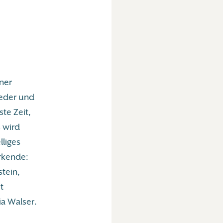
ner
ieder und
te Zeit,
 wird
lliges
rkende:
tein,
t
a Walser.