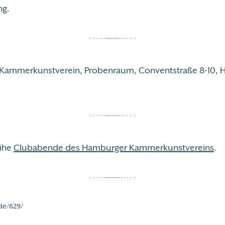
ng.
ammerkunstverein, Probenraum, Conventstraße 8-10, Ha
eihe
Clubabende des Hamburger Kammerkunstvereins
.
de/629/