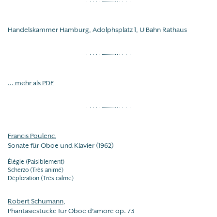
Handelskammer Hamburg, Adolphsplatz 1, U Bahn Rathaus
... mehr als PDF
Francis Poulenc
,
Sonate für Oboe und Klavier (1962)
Élégie (Paisiblement)
Scherzo (Très animé)
Déploration (Très calme)
Robert Schumann
,
Phantasiestücke für Oboe d'amore op. 73