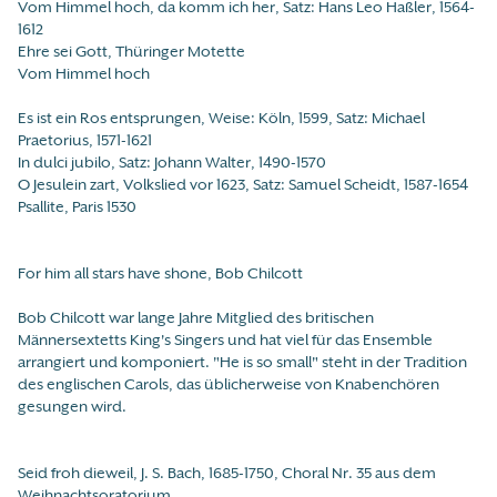
Vom Himmel hoch, da komm ich her, Satz: Hans Leo Haßler, 1564-
1612
Ehre sei Gott, Thüringer Motette
Vom Himmel hoch
Es ist ein Ros entsprungen, Weise: Köln, 1599, Satz: Michael
Praetorius, 1571-1621
In dulci jubilo, Satz: Johann Walter, 1490-1570
O Jesulein zart, Volkslied vor 1623, Satz: Samuel Scheidt, 1587-1654
Psallite, Paris 1530
For him all stars have shone, Bob Chilcott
Bob Chilcott war lange Jahre Mitglied des britischen
Männersextetts King's Singers und hat viel für das Ensemble
arrangiert und komponiert. "He is so small" steht in der Tradition
des englischen Carols, das üblicherweise von Knabenchören
gesungen wird.
Seid froh dieweil, J. S. Bach, 1685-1750, Choral Nr. 35 aus dem
Weihnachtsoratorium