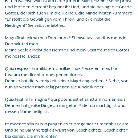
Bauch wächst, wächst auch der Jubel in Maria. "Meine Seele preist
und lobt den Herren!" beginnt ihr Lied, und sie besingt die Gnade
Gottes, der sich auch um die Kleinen, die Minderheiten kümmert:
"Er stößt die Gewaltigen vom Thron, und er erhebt die
Niedrigen!" Sie selbst erlebt es.
Magnificat anima mea Dominum * Et exsultavit spiritus meus in
Deo salutari meo
Meine Seele erhebt den Herrn * und mein Geist freut sich Gottes,
meines Heilandes;
Quia respexit humilitatem ancillae suae * ecce enim ex hoc
beatam me dicent omnes generationes.
Denn er hat die Niedrigkeit seiner Magd angesehen. * Siehe, von
nun an werden mich selig preisen alle Kindeskinder.
Quia fecit mihi magna * qui potens est et sanctum nomen eius
Denn er hat große Dinge an mir getan, * der da mächtig ist und
dessen Name heilig ist.
Et misericordia eius in progenies et progenies * timentibus eum.
Und seine Barmherzigkeit währt von Geschlecht zu Geschlecht *
bei denen, die ihn fürchten.