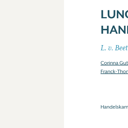
LUN
HAN
L. v. Bee
Corinna Gu
Franck-Tho
Handelskam