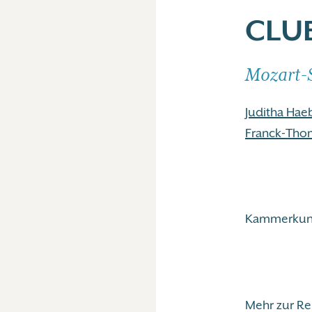
CLU
Mozart-S
Juditha Haeb
Franck-Tho
Kammerkunst
Mehr zur R