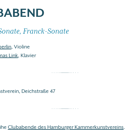
BABEND
onate, Franck-Sonate
erlin
, Violine
mas Link
, Klavier
verein, Deichstraße 47
eihe
Clubabende des Hamburger Kammerkunstvereins
.