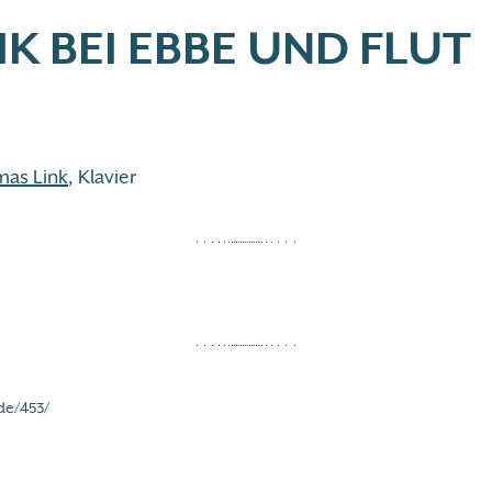
K BEI EBBE UND FLUT
mas Link
, Klavier
de/453/