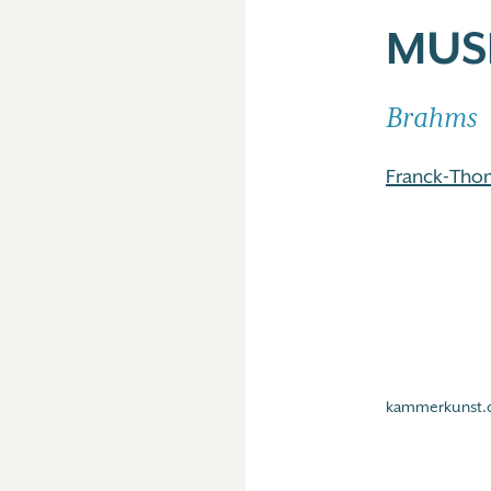
MUSI
Brahms
Franck-Tho
kammerkunst.