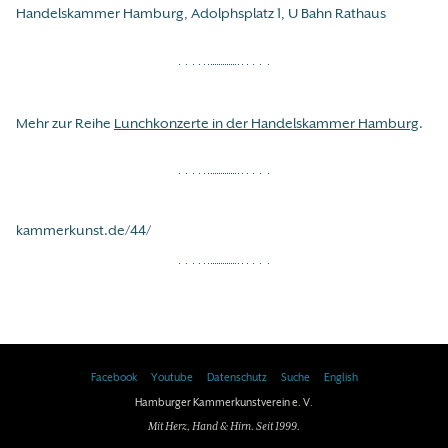
Handelskammer Hamburg, Adolphsplatz 1, U Bahn Rathaus
Mehr zur Reihe
Lunchkonzerte in der Handelskammer Hamburg
.
kammerkunst.de/44/
Facebook
Youtube
Datenschutz
Suche
English
Hamburger Kammerkunstverein e. V.
Mit Herz, Hand & Hirn. Seit 1999.