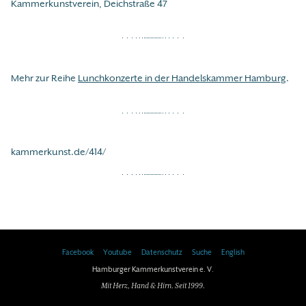
Kammerkunstverein, Deichstraße 47
Mehr zur Reihe
Lunchkonzerte in der Handelskammer Hamburg
.
kammerkunst.de/414/
Facebook
Youtube
Datenschutz
Suche
English
Hamburger Kammerkunstverein e. V.
Mit Herz, Hand & Hirn. Seit 1999.