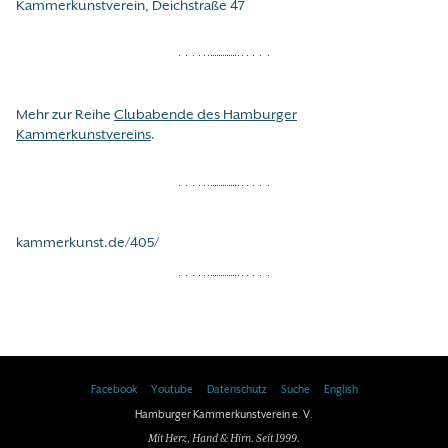
Kammerkunstverein, Deichstraße 47
Mehr zur Reihe
Clubabende des Hamburger
Kammerkunstvereins
.
kammerkunst.de/405/
Facebook
Youtube
Datenschutz
Suche
English
Hamburger Kammerkunstverein e. V.
Mit Herz, Hand & Hirn. Seit 1999.