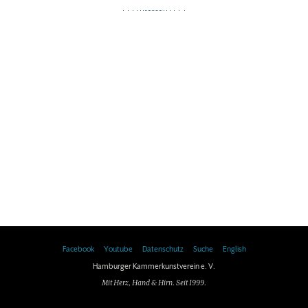
Facebook
Youtube
Datenschutz
Suche
English
Hamburger Kammerkunstverein e. V.
Mit Herz, Hand & Hirn. Seit 1999.