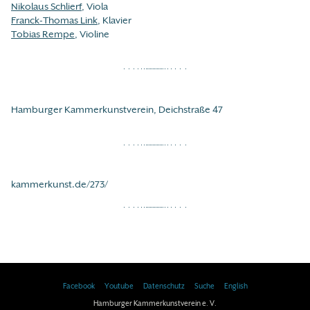
Nikolaus Schlierf
, Viola
Franck-Thomas Link
, Klavier
Tobias Rempe
, Violine
Hamburger Kammerkunstverein, Deichstraße 47
kammerkunst.de/273/
Facebook
Youtube
Datenschutz
Suche
English
Hamburger Kammerkunstverein e. V.