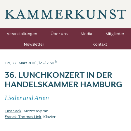
Veranstaltungen
Über uns
Media
Mitglieder
Newsletter
Kontakt
h
Do, 22. März 2001, 12 – 12.30
36. LUNCHKONZERT IN DER
HANDELSKAMMER HAMBURG
Lieder und Arien
Tina Säck
, Mezzosopran
Franck-Thomas Link
, Klavier