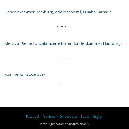
Handelskammer Hamburg, Adolphsplatz 1, U Bahn Rathaus
Mehr zur Reihe
Lunchkonzerte in der Handelskammer Hamburg
.
kammerkunst.de/259/
Facebook
Youtube
Datenschutz
Suche
English
Hamburger Kammerkunstverein e. V.