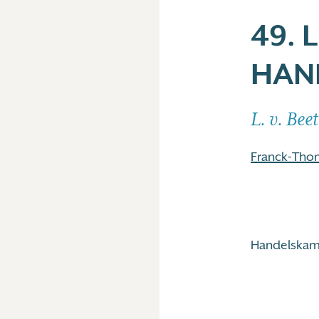
49. 
HAN
L. v. Bee
Franck-Tho
Handelskam