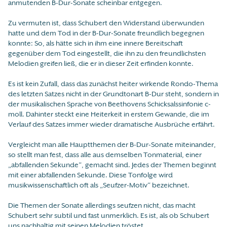
anmutenden B-Dur-Sonate scheinbar entgegen.
Zu vermuten ist, dass Schubert den Widerstand überwunden
hatte und dem Tod in der B-Dur-Sonate freundlich begegnen
konnte: So, als hätte sich in ihm eine innere Bereitschaft
gegenüber dem Tod eingestellt, die ihn zu den freundlichsten
Melodien greifen ließ, die er in dieser Zeit erfinden konnte.
Es ist kein Zufall, dass das zunächst heiter wirkende Rondo-Thema
des letzten Satzes nicht in der Grundtonart B-Dur steht, sondern in
der musikalischen Sprache von Beethovens Schicksalssinfonie c-
moll. Dahinter steckt eine Heiterkeit in erstem Gewande, die im
Verlauf des Satzes immer wieder dramatische Ausbrüche erfährt.
Vergleicht man alle Hauptthemen der B-Dur-Sonate miteinander,
so stellt man fest, dass alle aus demselben Tonmaterial, einer
„abfallenden Sekunde“, gemacht sind. Jedes der Themen beginnt
mit einer abfallenden Sekunde. Diese Tonfolge wird
musikwissenschaftlich oft als „Seufzer-Motiv“ bezeichnet.
Die Themen der Sonate allerdings seufzen nicht, das macht
Schubert sehr subtil und fast unmerklich. Es ist, als ob Schubert
uns nachhaltig mit seinen Melodien tröstet.