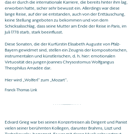
das er durch die internationale Karriere, die bereits hinter ihm lag,
erworben hatte, sicher sehr bewusst ein. Allerdings war diese
lange Reise, auf der sie entstanden, auch von der Enttäuschung,
keine Stellung angeboten zu bekommen und von dem
Schicksalsschlag, dass seine Mutter am Ende der Reise in Paris, im
Juli 1778 starb, stark beeinflusst.
Diese Sonaten, die der Kurfürstin Elisabeth Auguste von Pfalz-
Bayern gewidmet sind, stellen ein Zeugnis der kompositorischen,
instrumentalen und künstlerischen, d. h. hier: emotionalen
Virtuosität des jungen Joannes Chrysostomus Wolfgangus
Theophilus Amadée dar.
Hier wird „Wolferl“ zum „Mozart“.
Franck-Thomas Link
Edvard Grieg war bei seinen Konzertreisen als Dirigent und Pianist
vielen seiner berühmten Kollegen, darunter Brahms, Liszt und
Tschaikowsky, begegnet. Er war mit deren Musik sehr vertraut.