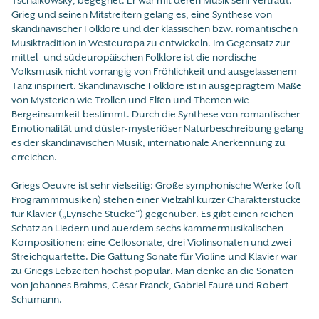
Grieg und seinen Mitstreitern gelang es, eine Synthese von
skandinavischer Folklore und der klassischen bzw. romantischen
Musiktradition in Westeuropa zu entwickeln. Im Gegensatz zur
mittel- und südeuropäischen Folklore ist die nordische
Volksmusik nicht vorrangig von Fröhlichkeit und ausgelassenem
Tanz inspiriert. Skandinavische Folklore ist in ausgeprägtem Maße
von Mysterien wie Trollen und Elfen und Themen wie
Bergeinsamkeit bestimmt. Durch die Synthese von romantischer
Emotionalität und düster-mysteriöser Naturbeschreibung gelang
es der skandinavischen Musik, internationale Anerkennung zu
erreichen.
Griegs Oeuvre ist sehr vielseitig: Große symphonische Werke (oft
Programmmusiken) stehen einer Vielzahl kurzer Charakterstücke
für Klavier („Lyrische Stücke“) gegenüber. Es gibt einen reichen
Schatz an Liedern und auerdem sechs kammermusikalischen
Kompositionen: eine Cellosonate, drei Violinsonaten und zwei
Streichquartette. Die Gattung Sonate für Violine und Klavier war
zu Griegs Lebzeiten höchst populär. Man denke an die Sonaten
von Johannes Brahms, César Franck, Gabriel Fauré und Robert
Schumann.