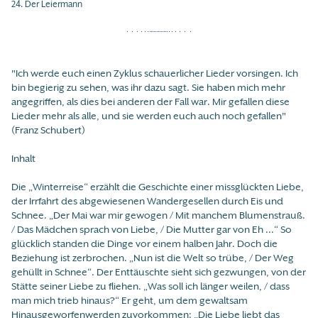
24. Der Leiermann
"Ich werde euch einen Zyklus schauerlicher Lieder vorsingen. Ich
bin begierig zu sehen, was ihr dazu sagt. Sie haben mich mehr
angegriffen, als dies bei anderen der Fall war. Mir gefallen diese
Lieder mehr als alle, und sie werden euch auch noch gefallen"
(Franz Schubert)
Inhalt
Die „Winterreise“ erzählt die Geschichte einer missglückten Liebe,
der Irrfahrt des abgewiesenen Wandergesellen durch Eis und
Schnee. „Der Mai war mir gewogen / Mit manchem Blumenstrauß.
/ Das Mädchen sprach von Liebe, / Die Mutter gar von Eh ...“ So
glücklich standen die Dinge vor einem halben Jahr. Doch die
Beziehung ist zerbrochen. „Nun ist die Welt so trübe, / Der Weg
gehüllt in Schnee“. Der Enttäuschte sieht sich gezwungen, von der
Stätte seiner Liebe zu fliehen. „Was soll ich länger weilen, / dass
man mich trieb hinaus?“ Er geht, um dem gewaltsam
Hinausgeworfenwerden zuvorkommen: „Die Liebe liebt das