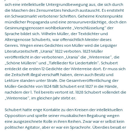
sich eine intellektuelle Untergrundbewegung aus, die sich durch
die Maschen des Zensurnetzes hindurch austauscht. Es enststeht
ein Schwarzmarkt verbotener Schriften. Geheime Knotenpunkte
mündlicher Propaganda und eine zensurunverdächtige, doch den
Gesinnungsgenossen wohlbekannte „Verschlüsselung“ der
Sprache bildet sich. Wilhelm Müller, der Textdichter und
Altersgenosse Schuberts, war offensichtlich Meister dieses
Genres. Wegen eines Gedichtes von Müller wird die Leipziger
Literaturzeitschrift „Urania“ 1822 verboten. 1823 Müller
veröffentlicht in der verbotenen „Urania“ die „Winterreise“, die
„Schöne Müllerin“ und „Tafellieder für Liedertafeln“. Schubert
entdeckt die ersten 12 Gedichte der Winterreise dort. Er muss sich
die Zeitschrift illegal verschafft haben, denn auch Besitz und
Lektüre standen unter Strafe. Die Gesamtveröffentlichung der
Müller-Gedichte von 1824 fällt Schubert erst 1827 in die Hände,
nachdem der 1. Teil bereits vertont ist. 1828 Schubert vollendet die
„Winterreise“, im gleichen Jahr stirbt er.
Schubert hatte enge Kontakte zu den Kreisen der intellektuellen
Opposition und spielte seiner musikalischen Begabung wegen
eine ausgezeichnete Rolle in ihren Reihen. Zwar war er selbst kein
politischer Agitator, aber er war ein Sprachrohr. Überdies besaß er