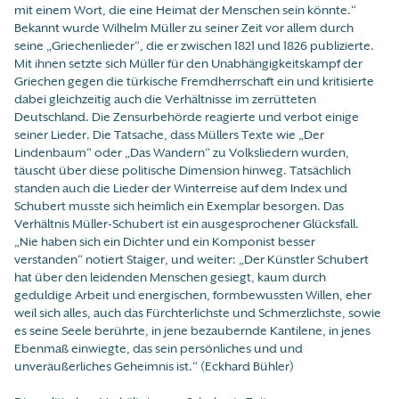
mit einem Wort, die eine Heimat der Menschen sein könnte.“
Bekannt wurde Wilhelm Müller zu seiner Zeit vor allem durch
seine „Griechenlieder“, die er zwischen 1821 und 1826 publizierte.
Mit ihnen setzte sich Müller für den Unabhängigkeitskampf der
Griechen gegen die türkische Fremdherrschaft ein und kritisierte
dabei gleichzeitig auch die Verhältnisse im zerrütteten
Deutschland. Die Zensurbehörde reagierte und verbot einige
seiner Lieder. Die Tatsache, dass Müllers Texte wie „Der
Lindenbaum“ oder „Das Wandern“ zu Volksliedern wurden,
täuscht über diese politische Dimension hinweg. Tatsächlich
standen auch die Lieder der Winterreise auf dem Index und
Schubert musste sich heimlich ein Exemplar besorgen. Das
Verhältnis Müller-Schubert ist ein ausgesprochener Glücksfall.
„Nie haben sich ein Dichter und ein Komponist besser
verstanden“ notiert Staiger, und weiter: „Der Künstler Schubert
hat über den leidenden Menschen gesiegt, kaum durch
geduldige Arbeit und energischen, formbewussten Willen, eher
weil sich alles, auch das Fürchterlichste und Schmerzlichste, sowie
es seine Seele berührte, in jene bezaubernde Kantilene, in jenes
Ebenmaß einwiegte, das sein persönliches und und
unveräußerliches Geheimnis ist.“ (Eckhard Bühler)