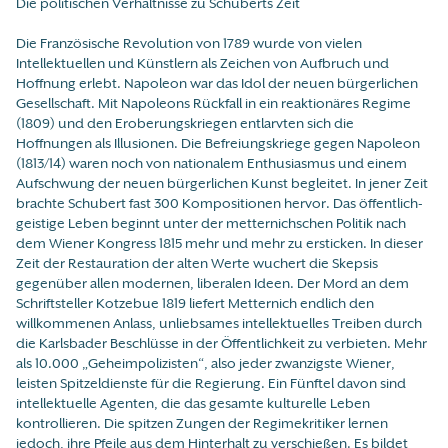
Die politischen Verhältnisse zu Schuberts Zeit
Die Französische Revolution von 1789 wurde von vielen
Intellektuellen und Künstlern als Zeichen von Aufbruch und
Hoffnung erlebt. Napoleon war das Idol der neuen bürgerlichen
Gesellschaft. Mit Napoleons Rückfall in ein reaktionäres Regime
(1809) und den Eroberungskriegen entlarvten sich die
Hoffnungen als Illusionen. Die Befreiungskriege gegen Napoleon
(1813/14) waren noch von nationalem Enthusiasmus und einem
Aufschwung der neuen bürgerlichen Kunst begleitet. In jener Zeit
brachte Schubert fast 300 Kompositionen hervor. Das öffentlich-
geistige Leben beginnt unter der metternichschen Politik nach
dem Wiener Kongress 1815 mehr und mehr zu ersticken. In dieser
Zeit der Restauration der alten Werte wuchert die Skepsis
gegenüber allen modernen, liberalen Ideen. Der Mord an dem
Schriftsteller Kotzebue 1819 liefert Metternich endlich den
willkommenen Anlass, unliebsames intellektuelles Treiben durch
die Karlsbader Beschlüsse in der Öffentlichkeit zu verbieten. Mehr
als 10.000 „Geheimpolizisten“, also jeder zwanzigste Wiener,
leisten Spitzeldienste für die Regierung. Ein Fünftel davon sind
intellektuelle Agenten, die das gesamte kulturelle Leben
kontrollieren. Die spitzen Zungen der Regimekritiker lernen
jedoch, ihre Pfeile aus dem Hinterhalt zu verschießen. Es bildet