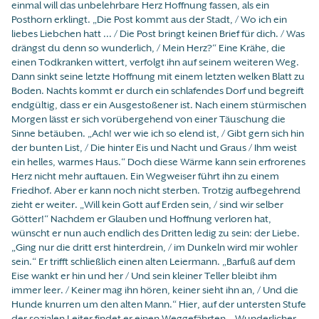
einmal will das unbelehrbare Herz Hoffnung fassen, als ein
Posthorn erklingt. „Die Post kommt aus der Stadt, / Wo ich ein
liebes Liebchen hatt ... / Die Post bringt keinen Brief für dich. / Was
drängst du denn so wunderlich, / Mein Herz?“ Eine Krähe, die
einen Todkranken wittert, verfolgt ihn auf seinem weiteren Weg.
Dann sinkt seine letzte Hoffnung mit einem letzten welken Blatt zu
Boden. Nachts kommt er durch ein schlafendes Dorf und begreift
endgültig, dass er ein Ausgestoßener ist. Nach einem stürmischen
Morgen lässt er sich vorübergehend von einer Täuschung die
Sinne betäuben. „Ach! wer wie ich so elend ist, / Gibt gern sich hin
der bunten List, / Die hinter Eis und Nacht und Graus / Ihm weist
ein helles, warmes Haus.“ Doch diese Wärme kann sein erfrorenes
Herz nicht mehr auftauen. Ein Wegweiser führt ihn zu einem
Friedhof. Aber er kann noch nicht sterben. Trotzig aufbegehrend
zieht er weiter. „Will kein Gott auf Erden sein, / sind wir selber
Götter!“ Nachdem er Glauben und Hoffnung verloren hat,
wünscht er nun auch endlich des Dritten ledig zu sein: der Liebe.
„Ging nur die dritt erst hinterdrein, / im Dunkeln wird mir wohler
sein.“ Er trifft schließlich einen alten Leiermann. „Barfuß auf dem
Eise wankt er hin und her / Und sein kleiner Teller bleibt ihm
immer leer. / Keiner mag ihn hören, keiner sieht ihn an, / Und die
Hunde knurren um den alten Mann.“ Hier, auf der untersten Stufe
der sozialen Leiter findet er einen Weggefährten. „Wunderlicher