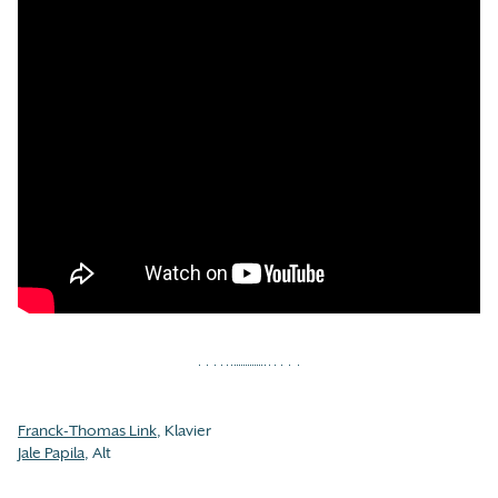
Franck-Thomas Link
, Klavier
Jale Papila
, Alt