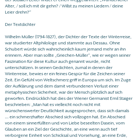
Alter, / soll ich mit dir gehn? / Willst zu meinen Liedern / deine
Leier drehn?“
Der Textdichter
Wilhelm Müller (1794-1827), der Dichter der Texte der Winterreise,
war studierter Altphilologe und stammte aus Dessau. Ohne
Schubert würde sich wahrscheinlich kaum jemand mehr an ihn
erinnern. Aber man sollte „Griechen-Müller“, wie er wegen seiner
Faszination für diese Kultur auch genannt wurde, nicht
unterschätzen. In seinen Gedichten, zumal in denen der
Winterreise, bewies er ein feines Gespür für die Zeichen seiner
Zeit. Ein Gefühl von Weltschmerz griff in Europa um sich. Im Zuge
der Aufklärung und dem damit verbundenen Verlust einer
metaphysischen Sicherheit, war der Mensch plötzlich auf sich
geworfen. Eindrücklich hat dies der Wiener Germanist Emil Staiger
beschrieben: „Man hat es vielleicht noch nicht mit
wünschenswerter Deutlichkeit ausgesprochen, dass sich damals
... ein schmerzhafter Abschied sich vollzogen hat. Ein Abschied
von einem sinnerfüllten und von Liebe beseelten Dasein, vom
Glauben an ein Ziel der Geschichte, an eine wenn auch tief
verborgene Einheit von Schicksal und Vorsehung, an eine Erde,