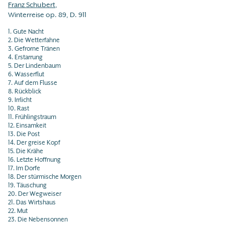
Franz Schubert
,
Winterreise op. 89, D. 911
1. Gute Nacht
2. Die Wetterfahne
3. Gefrorne Tränen
4. Erstarrung
5. Der Lindenbaum
6. Wasserflut
7. Auf dem Flusse
8. Rückblick
9. Irrlicht
10. Rast
11. Frühlingstraum
12. Einsamkeit
13. Die Post
14. Der greise Kopf
15. Die Krähe
16. Letzte Hoffnung
17. Im Dorfe
18. Der stürmische Morgen
19. Täuschung
20. Der Wegweiser
21. Das Wirtshaus
22. Mut
23. Die Nebensonnen